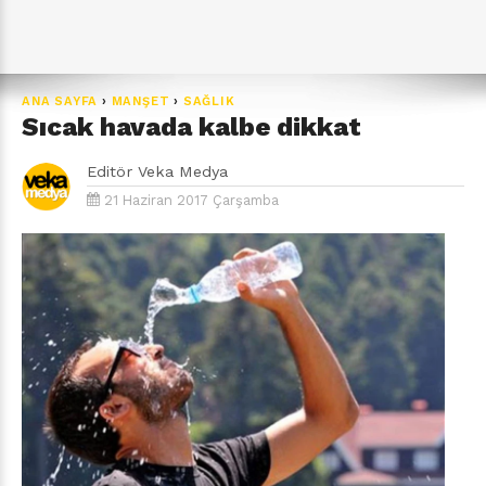
ANA SAYFA
›
MANŞET
›
SAĞLIK
Sıcak havada kalbe dikkat
Editör
Veka Medya
21 Haziran 2017 Çarşamba