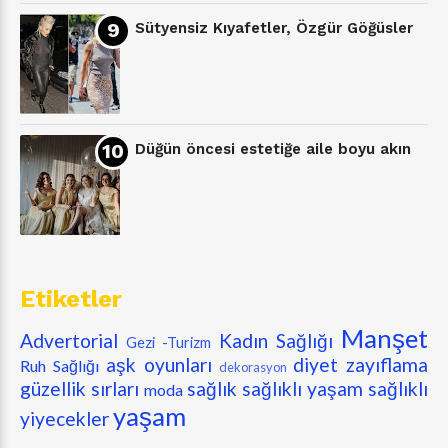
Sütyensiz Kıyafetler, Özgür Göğüsler
Düğün öncesi estetiğe aile boyu akın
Etiketler
Manşet
Advertorial
Kadın Sağlığı
Gezi -Turizm
aşk oyunları
diyet zayıflama
Ruh Sağlığı
dekorasyon
güzellik sırları
sağlık
sağlıklı yaşam
sağlıklı
moda
yaşam
yiyecekler