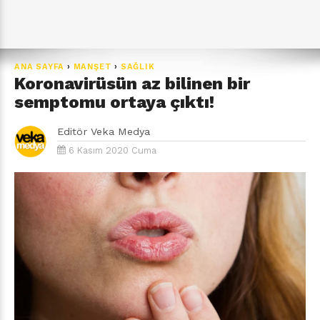
ANA SAYFA
›
MANŞET
›
SAĞLIK
Koronavirüsün az bilinen bir
semptomu ortaya çıktı!
Editör
Veka Medya
6 Kasım 2020 Cuma