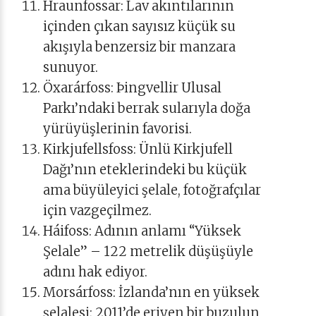
Hraunfossar: Lav akıntılarının
içinden çıkan sayısız küçük su
akışıyla benzersiz bir manzara
sunuyor.
Öxarárfoss: Þingvellir Ulusal
Parkı’ndaki berrak sularıyla doğa
yürüyüşlerinin favorisi.
Kirkjufellsfoss: Ünlü Kirkjufell
Dağı’nın eteklerindeki bu küçük
ama büyüleyici şelale, fotoğrafçılar
için vazgeçilmez.
Háifoss: Adının anlamı “Yüksek
Şelale” – 122 metrelik düşüşüyle
adını hak ediyor.
Morsárfoss: İzlanda’nın en yüksek
şelalesi; 2011’de eriyen bir buzulun