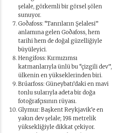
şelale, görkemli bir görsel şölen
sunuyor.
Goðafoss: “Tanrıların Şelalesi”
anlamına gelen Goðafoss, hem
tarihi hem de doğal güzelliğiyle
büyüleyici.
Hengifoss: Kırmızımsı
katmanlarıyla ünlü bu “çizgili dev”,
ülkenin en yükseklerinden biri.
Brúarfoss: Güneybatı’daki en mavi
tonlu sularıyla adeta bir doğa
fotoğrafçısının rüyası.
Glymur: Başkent Reykjavik’e en
yakın dev şelale; 198 metrelik
yüksekliğiyle dikkat çekiyor.