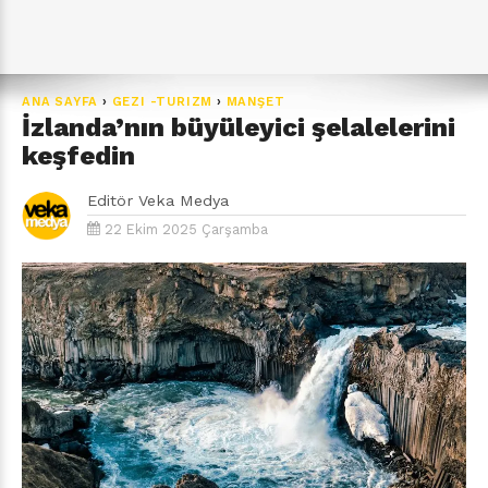
ANA SAYFA
›
GEZI -TURIZM
›
MANŞET
İzlanda’nın büyüleyici şelalelerini
keşfedin
Editör
Veka Medya
22 Ekim 2025 Çarşamba