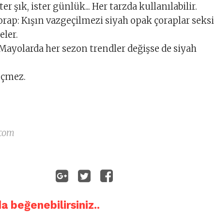
ter şık, ister günlük... Her tarzda kullanılabilir.
orap: Kışın vazgeçilmezi siyah opak çoraplar seksi
eler.
Mayolarda her sezon trendler değişse de siyah
eçmez.
 com
da beğenebilirsiniz..