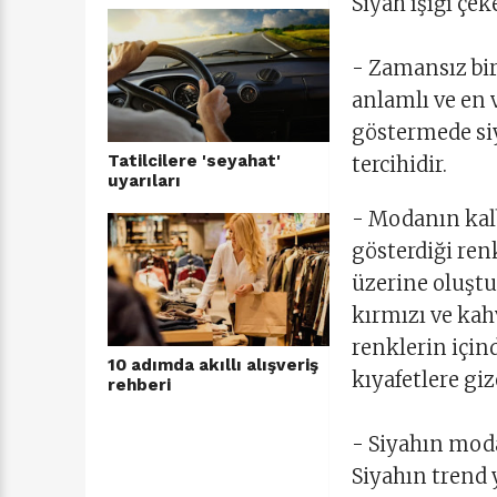
Siyah ışığı çeke
- Zamansız bir
anlamlı ve en 
göstermede si
Tatilcilere 'seyahat'
tercihidir.
uyarıları
- Modanın kalb
gösterdiği ren
üzerine oluştu
kırmızı ve ka
renklerin için
10 adımda akıllı alışveriş
kıyafetlere gi
rehberi
- Siyahın moda
Siyahın trend 