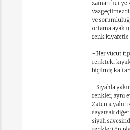
zaman her yerd
vazgeçilmezdir.
ve sorumluluğu
ortama ayak uy
renk kıyafetle
- Her vücut ti
renkteki kıyaf
biçilmiş kaftan
- Siyahla yakı
renkler, aynı e
Zaten siyahın d
sayarsak diğer
siyah sayesind
renkleri ön pla