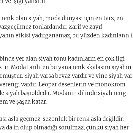
r ve ışığı yansıtır.
 renk olan siyah, moda dünyası için en tarz, en
vazgeçilmez tonlardandır. Zarif ve zayıf
yahın etkisi yadırganamaz, bu yüzden kadınlann i
inde yer alan siyah tonu kadınların en çok ilgi
ktir. Moda tarihten bu yana renk skalasını siyahın
rmuştur. Siyah varsa beyaz vardır ve yine siyah var
hverengi vardır. Leopar desenlerin ve monokrom
de siyah başroldedir. Modanın dilinde siyah rengi
zem ve şaşaa katar.
sı asla geçmez, sezonluk bir renk asla değildir.
ya da in olup olmadığı sorulmaz, çünkü siyah her