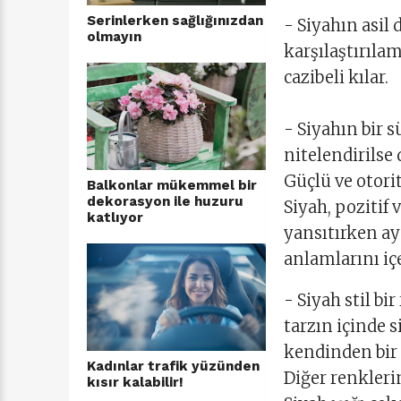
Serinlerken sağlığınızdan
- Siyahın asil 
olmayın
karşılaştırıla
cazibeli kılar.
- Siyahın bir 
nitelendirilse
Güçlü ve otorit
Balkonlar mükemmel bir
dekorasyon ile huzuru
Siyah, pozitif 
katlıyor
yansıtırken a
anlamlarını içe
- Siyah stil bi
tarzın içinde 
kendinden bir ş
Kadınlar trafik yüzünden
Diğer renkler
kısır kalabilir!