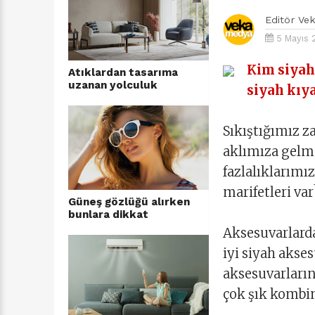
Editör
Ve
5 Mayıs 
Kim siyah
Atıklardan tasarıma
uzanan yolculuk
siyah kıya
Sıkıştığımız z
aklımıza gelm
fazlalıklarımız
marifetleri var
Güneş gözlüğü alırken
bunlara dikkat
Aksesuvarlarda
iyi siyah akse
aksesuvarların
çok şık kombin