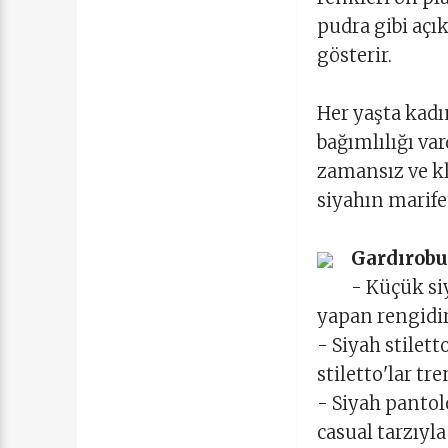
pudra gibi açı
gösterir.
Her yaşta kadı
bağımlılığı var
zamansız ve kl
siyahın marife
Gardırobu
- Küçük si
yapan rengidir
- Siyah stilet
stiletto'lar tre
- Siyah pantol
casual tarzıyla