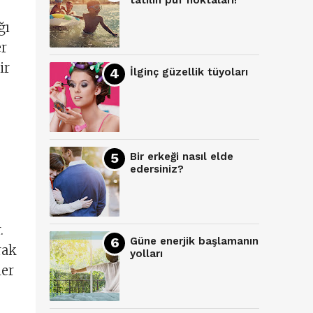
tatilin püf noktaları!
ğı
er
ir
İlginç güzellik tüyoları
Bir erkeği nasıl elde
edersiniz?
.
Güne enerjik başlamanın
rak
yolları
ler