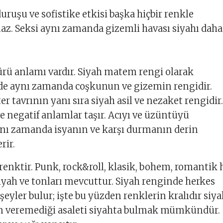
duruşu ve sofistike etkisi başka hiçbir renkle
maz. Seksi aynı zamanda gizemli havası siyahı daha
sürü anlamı vardır. Siyah matem rengi olarak
 de aynı zamanda coşkunun ve gizemin rengidir.
er tavrının yanı sıra siyah asil ve nezaket rengidir.
ve negatif anlamlar taşır. Acıyı ve üzüntüyü
ynı zamanda isyanın ve karşı durmanın derin
rir.
r renktir. Punk, rock&roll, klasik, bohem, romantik 
siyah ve tonları mevcuttur. Siyah renginde herkes
eyler bulur; işte bu yüzden renklerin kralıdır siya
in veremediği asaleti siyahta bulmak mümkündür.