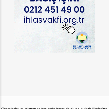
Sitemizde yayınlanan haberlerde basın ahlakına, hukuk ilkelerine,