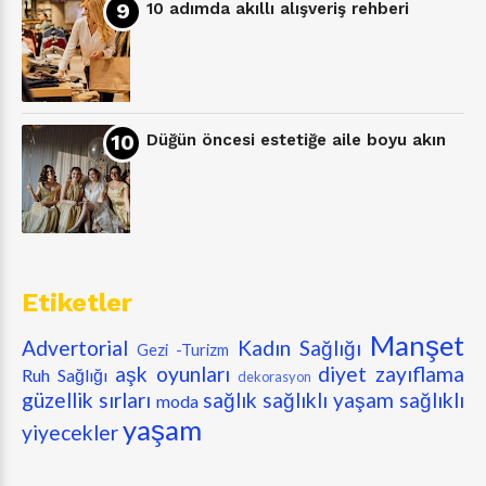
10 adımda akıllı alışveriş rehberi
Düğün öncesi estetiğe aile boyu akın
Etiketler
Manşet
Advertorial
Kadın Sağlığı
Gezi -Turizm
aşk oyunları
diyet zayıflama
Ruh Sağlığı
dekorasyon
güzellik sırları
sağlık
sağlıklı yaşam
sağlıklı
moda
yaşam
yiyecekler