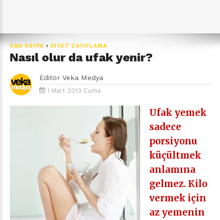
ANA SAYFA
›
DIYET ZAYIFLAMA
Nasıl olur da ufak yenir?
Editör
Veka Medya
1 Mart 2013 Cuma
Ufak yemek
sadece
porsiyonu
küçültmek
anlamına
gelmez. Kilo
vermek için
az yemenin