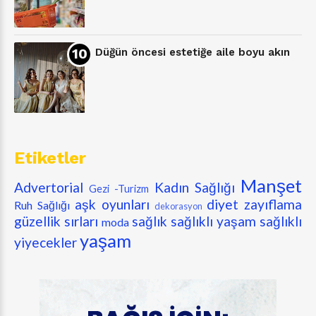
Düğün öncesi estetiğe aile boyu akın
Etiketler
Manşet
Advertorial
Kadın Sağlığı
Gezi -Turizm
aşk oyunları
diyet zayıflama
Ruh Sağlığı
dekorasyon
güzellik sırları
sağlık
sağlıklı yaşam
sağlıklı
moda
yaşam
yiyecekler