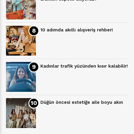
10 adımda akıllı alışveriş rehberi
Kadınlar trafik yüzünden kısır kalabilir!
Düğün öncesi estetiğe aile boyu akın