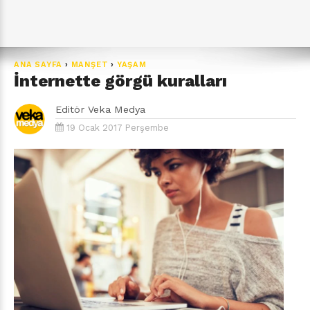
ANA SAYFA
›
MANŞET
›
YAŞAM
İnternette görgü kuralları
Editör
Veka Medya
19 Ocak 2017 Perşembe