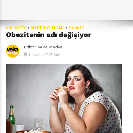
ANA SAYFA
›
DIYET ZAYIFLAMA
›
MANŞET
Obezitenin adı değişiyor
Editör
Veka Medya
11 Nisan 2017 Salı