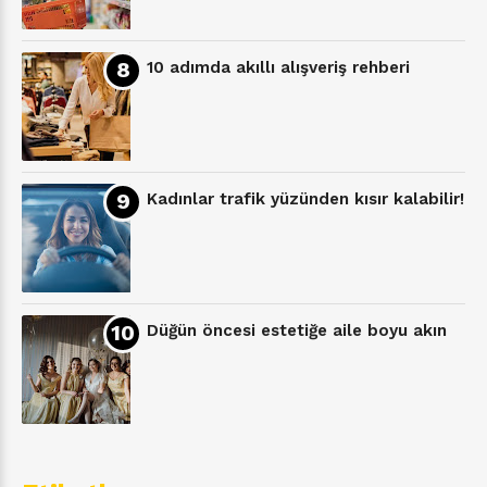
10 adımda akıllı alışveriş rehberi
Kadınlar trafik yüzünden kısır kalabilir!
Düğün öncesi estetiğe aile boyu akın