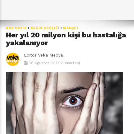
ANA SAYFA
›
KADIN SAĞLIĞI
›
MANŞET
Her yıl 20 milyon kişi bu hastalığa
yakalanıyor
Editör
Veka Medya
26 Ağustos 2017 Cumartesi