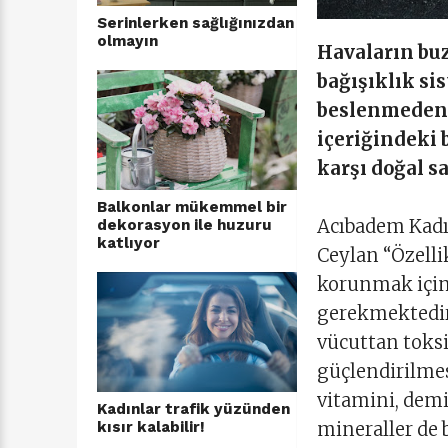
Serinlerken sağlığınızdan
olmayın
Havaların buz
bağışıklık si
beslenmeden g
içeriğindeki 
karşı doğal s
Balkonlar mükemmel bir
Acıbadem Kadı
dekorasyon ile huzuru
katlıyor
Ceylan “Özelli
korunmak için
gerekmektedir.
vücuttan toksi
güçlendirilmes
vitamini, demi
Kadınlar trafik yüzünden
mineraller de 
kısır kalabilir!