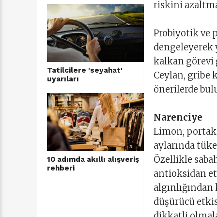
riskini azaltm
Probiyotik ve p
dengeleyerek y
kalkan görevi
Tatilcilere 'seyahat'
Ceylan, gribe k
uyarıları
önerilerde bul
Narenciye
Limon, portaka
aylarında tüke
Özellikle saba
10 adımda akıllı alışveriş
rehberi
antioksidan e
algınlığından
düşürücü etkis
dikkatli olmal