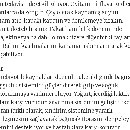
 tedavisinde etkili oluyor. C vitamini, flavanoidle
anlarca da zengin. Çay olarak kaynamış suyun
tutam atıp, kapağı kapatın ve demlemeye bırakın.
an tüketebilirsiniz. Fakat hamilelik döneminde
a, ekinezya da dahil olmak üzere diğer bitki çaylar
 Rahim kasılmalarını, kanama riskini artırarak k
çabiliyor.
ir
prebiyotik kaynakları düzenli tüketildiğinde bağır
ağışıklık sistemini güçlendirerek grip ve soğuk
korunmaya yardımcı oluyor. Yoğurt; içerdiği laktik
plara karşı vücudun savunma sistemini geliştirirke
tan farklı olarak; sindirim sistemine yararlı
erleşmesini sağlayarak bağırsak florasını dengeley
emini destekliyor ve hastalıklara karşı koruyor.