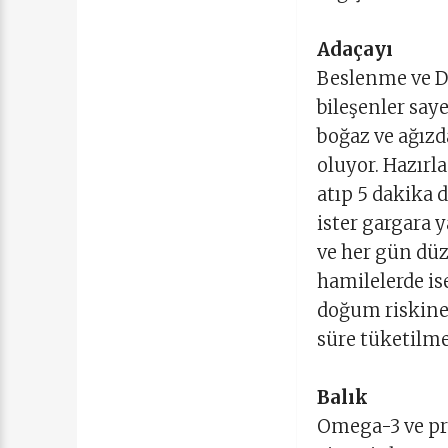
Adaçayı
Beslenme ve D
bileşenler saye
boğaz ve ağız
oluyor. Hazırl
atıp 5 dakika 
ister gargara 
ve her gün düz
hamilelerde is
doğum riskine 
süre tüketilme
Balık
Omega-3 ve pro