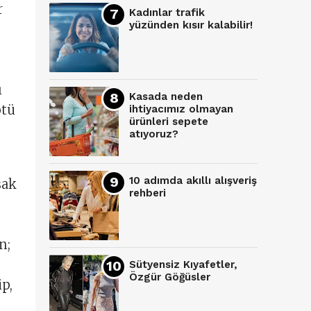
r
Kadınlar trafik
yüzünden kısır kalabilir!
ı
Kasada neden
ötü
ihtiyacımız olmayan
ürünleri sepete
atıyoruz?
10 adımda akıllı alışveriş
sak
rehberi
n;
Sütyensiz Kıyafetler,
Özgür Göğüsler
ip,