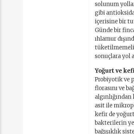
solunum yolları
gibi antioksid
içerisine bir 
Günde bir finc
ıhlamur dışınd
tüketilmemeli.
sonuçlara yol a
Yoğurt ve kef
Probiyotik ve 
florasını ve b
algınlığından 
asit ile mikro
kefir de yoğurt
bakterilerin y
bağışıklık sist