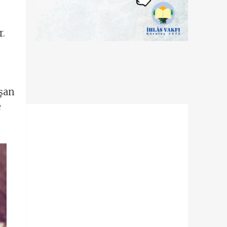
r.
aşan
e