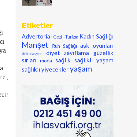
Etiketler
ğı
Advertorial
Kadın Sağlığı
Gezi -Turizm
cı
Manşet
aşk oyunları
Ruh Sağlığı
uya
diyet zayıflama
güzellik
dekorasyon
sırları
sağlık
sağlıklı yaşam
moda
yaşam
da
sağlıklı yiyecekler
e ,
uzun