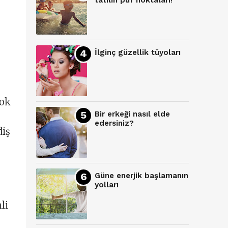
tatilin püf noktaları!
İlginç güzellik tüyoları
çok
Bir erkeği nasıl elde
edersiniz?
diş
Güne enerjik başlamanın
yolları
li