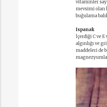
vitaminler saye
mevsimi olan k
buğulama balık
Ispanak
İçerdiği C ve E
algınlığı ve g
maddeleri de b
magnezyumla k