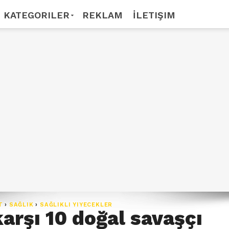
KATEGORILER
REKLAM
İLETIŞIM
T
›
SAĞLIK
›
SAĞLIKLI YIYECEKLER
karşı 10 doğal savaşçı