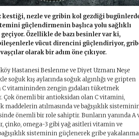
 kestiği, nezle ve gribin kol gezdiği bugünlerd
stemini güçlendirmenin başlıca yolu sağlıklı
eçiyor. Özellikle de bazı besinler var ki,
bileşenlerle vücut direncini güçlendiriyor, grib
avaşçılar olarak bir adım öne çıkıyor.
köy Hastanesi Beslenme ve Diyet Uzmanı Neşe
kle soğuk kış aylarında soğuk algınlığı ve gripten
 C vitamininden zengin gıdaları tüketmek
 Çok önemli bir antioksidan olan C vitamini,
k maddelerin atılmasında ve bağışıklık sistemini
inde önemli bir role sahiptir. Bunların yanında A 
r, çinko, omega-3 gibi yağ asitleri vitamin ve
bağışıklık sisteminin güçlenerek gribe yakalanma