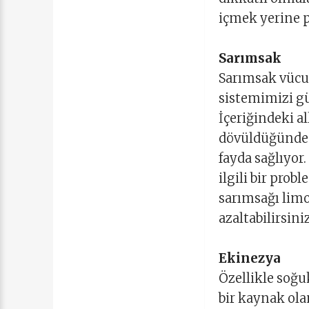
içmek yerine p
Sarımsak
Sarımsak vücud
sistemimizi güç
İçeriğindeki a
dövüldüğünde v
fayda sağlıyor.
ilgili bir pro
sarımsağı lim
azaltabilirsiniz
Ekinezya
Özellikle soğu
bir kaynak ola