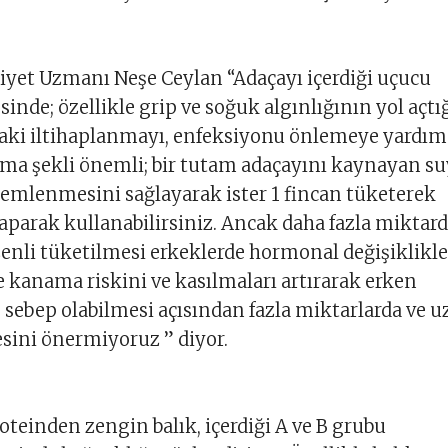
iyet Uzmanı Neşe Ceylan “Adaçayı içerdiği uçucu
sinde; özellikle grip ve soğuk algınlığının yol açtı
daki iltihaplanmayı, enfeksiyonu önlemeye yardım
ama şekli önemli; bir tutam adaçayını kaynayan s
demlenmesini sağlayarak ister 1 fincan tüketerek
yaparak kullanabilirsiniz. Ancak daha fazla miktar
enli tüketilmesi erkeklerde hormonal değişiklikler
e kanama riskini ve kasılmaları artırarak erken
sebep olabilmesi açısından fazla miktarlarda ve 
sini önermiyoruz ” diyor.
teinden zengin balık, içerdiği A ve B grubu