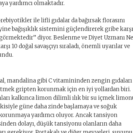
aya yardımcı olmaktadır.
rebiyotikler ile lifli gıdalar da bağırsak florasını
ine bağışıklık sistemini güçlendirerek gribe karş
 görmektedir” diyor. Beslenme ve Diyet Uzmanı N
arşı 10 doğal savaşçıyı sıraladı, önemli uyarılar ve
undu.
l, mandalina gibi C vitamininden zengin gıdaları
tmek gripten korunmak için en iyi yollardan biri.
hları kalkınca limon dilimli ılık bir su içmek limo
tkisiyle güne daha zinde başlamaya ve soğuk
 korunmaya yardımcı oluyor. Ancak tansiyon
inden dolayı, düşük tansiyonu olanların daha
arı gerekiyor. Portakalı ve diğer meyveleri, suyunu