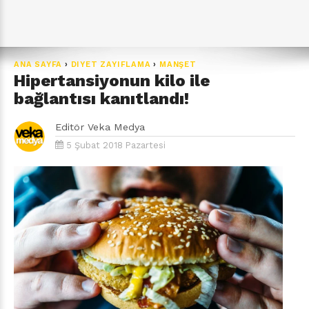
ANA SAYFA
›
DIYET ZAYIFLAMA
›
MANŞET
Hipertansiyonun kilo ile
bağlantısı kanıtlandı!
Editör
Veka Medya
5 Şubat 2018 Pazartesi