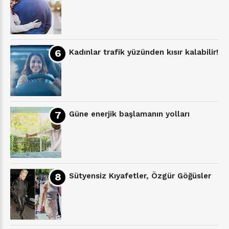
Kadınlar trafik yüzünden kısır kalabilir!
Güne enerjik başlamanın yolları
Sütyensiz Kıyafetler, Özgür Göğüsler