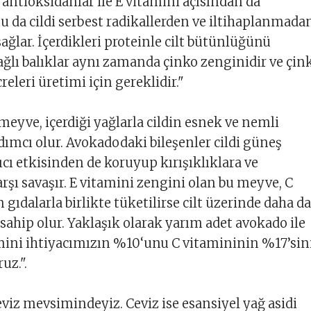
antioksidanlar ile E vitamini açısından da
Bu da cildi serbest radikallerden ve iltihaplanmada
ağlar. İçerdikleri proteinle cilt bütünlüğünü
Yağlı balıklar aynı zamanda çinko zenginidir ve çin
creleri üretimi için gereklidir."
eyve, içerdiği yağlarla cildin esnek ve nemli
ımcı olur. Avokadodaki bileşenler cildi güneş
ıcı etkisinden de koruyup kırışıklıklara ve
şı savaşır. E vitamini zengini olan bu meyve, C
 gıdalarla birlikte tüketilirse cilt üzerinde daha da
sahip olur. Yaklaşık olarak yarım adet avokado ile
mini ihtiyacımızın %10‘unu C vitamininin %17’sin
uz.".
viz mevsimindeyiz. Ceviz ise esansiyel yağ asidi