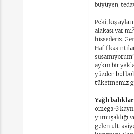
büyüyen, tedav
Peki, kış ayla
alakası var m
hissederiz. Ge
Hafif kaşıntıla
susamıyorum' 
aykırı bir yak
yüzden bol bol
tüketmemiz ger
Yağlı balıklar
omega-3 kaynakl
yumuşaklığı ve
gelen ultraviyo