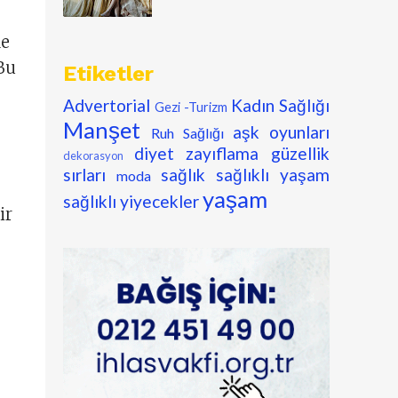
de
 Bu
Etiketler
Advertorial
Kadın Sağlığı
Gezi -Turizm
Manşet
aşk oyunları
Ruh Sağlığı
diyet zayıflama
güzellik
dekorasyon
sırları
sağlık
sağlıklı yaşam
moda
yaşam
sağlıklı yiyecekler
ir