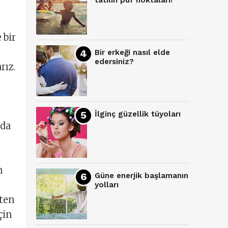
tatilin püf noktaları!
 bir
Bir erkeği nasıl elde
edersiniz?
rız.
İlginç güzellik tüyoları
nda
n
Güne enerjik başlamanın
yolları
şten
çin