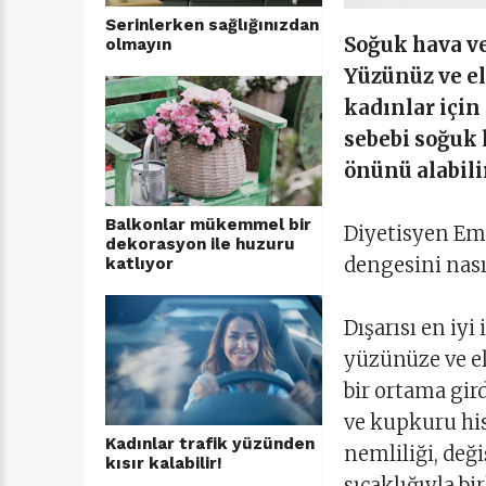
Serinlerken sağlığınızdan
Soğuk hava ve
olmayın
Yüzünüz ve el
kadınlar için
sebebi soğuk 
önünü alabili
Balkonlar mükemmel bir
Diyetisyen Emr
dekorasyon ile huzuru
dengesini nasıl
katlıyor
Dışarısı en iyi
yüzünüze ve ell
bir ortama gird
ve kupkuru hi
Kadınlar trafik yüzünden
nemliliği, deği
kısır kalabilir!
sıcaklığıyla bi