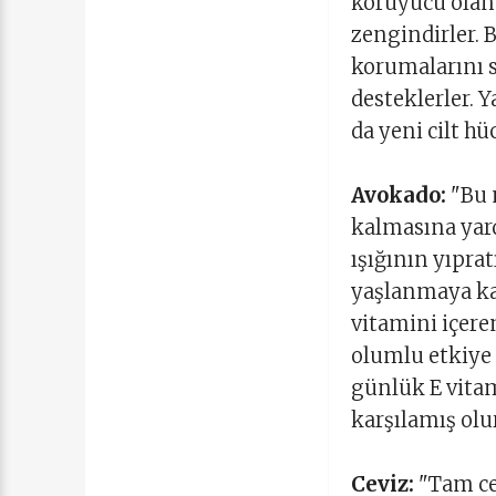
koruyucu olan 
zengindirler. 
korumalarını s
desteklerler. 
da yeni cilt hü
Avokado:
"Bu m
kalmasına yard
ışığının yıprat
yaşlanmaya kar
vitamini içeren
olumlu etkiye 
günlük E vita
karşılamış olur
Ceviz:
"Tam ce