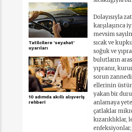
Dolayısıyla za
karşılaşınca iy
mevsim sayılma
sıcak ve kupkur
Tatilcilere 'seyahat'
uyarıları
soğuk ve yıprat
bulutların ara
yıpranır, kurur
sorun zannedil
ellerinin üstü
yakan bir dur
10 adımda akıllı alışveriş
anlamaya yete
rehberi
çatlaklar mikr
kızarıklıklar, 
enfeksiyonlar;