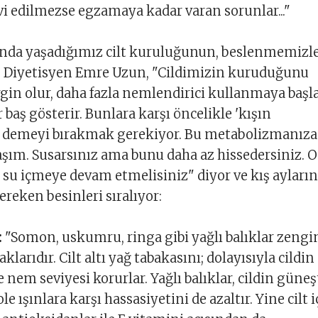
i edilmezse egzamaya kadar varan sorunlar..."
rında yaşadığımız cilt kuruluğunun, beslenmemizle
ı? Diyetisyen Emre Uzun, "Cildimizin kuruduğunu
rgin olur, daha fazla nemlendirici kullanmaya başla
r baş gösterir. Bunlara karşı öncelikle 'kışın
demeyi bırakmak gerekiyor. Bu metabolizmanıza
laşım. Susarsınız ama bunu daha az hissedersiniz. O
 su içmeye devam etmelisiniz" diyor ve kış ayları
eken besinleri sıralıyor:
:
"Somon, uskumru, ringa gibi yağlı balıklar zengi
arıdır. Cilt altı yağ tabakasını; dolayısıyla cildin
 nem seviyesi korurlar. Yağlı balıklar, cildin güne
le ışınlara karşı hassasiyetini de azaltır. Yine cilt i