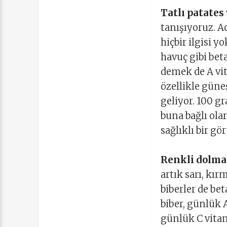
Tatlı patates
tanışıyoruz. A
hiçbir ilgisi 
havuç gibi beta
demek de A vit
özellikle güne
geliyor. 100 g
buna bağlı olar
sağlıklı bir g
Renkli dolmal
artık sarı, kır
biberler de be
biber, günlük 
günlük C vitam