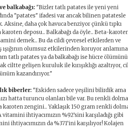
 ve balkabağı:
"Bizler tatlı patates ile yeni yeni
dında "patates" ifadesi var ancak bilinen patatesle
yok. Aksine, daha çok havuca benziyor çünkü tıpkı
 karoten deposu... Balkabağı da öyle... Beta-karote
amini demek... Bu da cildi çevresel etkilerden ve
ş ışığının olumsuz etkilerinden koruyor anlamına
ram tatlı patates ya da balkabağı ise hücre ölümünü
ak ciltte gelişen kuruluk ile kırışıklığı azaltıyor, ci
örünüm kazandırıyor."
ık biberler:
"Eskiden sadece yeşilini bilirdik ama
mızı hatta turuncu olanları bile var. Bu renkli dolma
ta karoten zengini... Yaklaşık 150 gram renkli dolm
A vitamini ihtiyacımızın %92’sini karşıladığı gibi
ini ihtiyacımızın da %371’ini karşılıyor! Kolajen