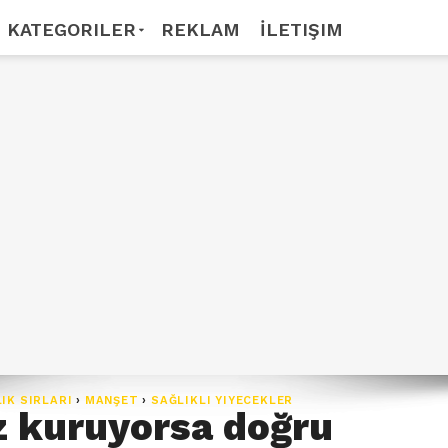
KATEGORILER
REKLAM
İLETIŞIM
IK SIRLARI
›
MANŞET
›
SAĞLIKLI YIYECEKLER
iz kuruyorsa doğru