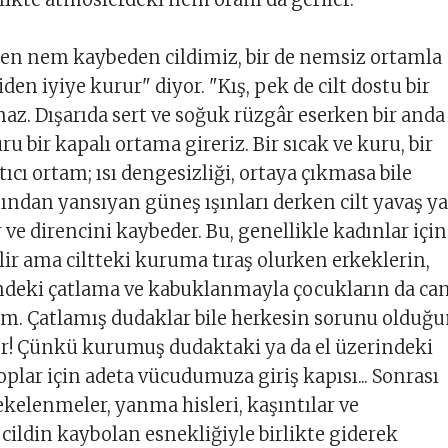
ten nem kaybeden cildimiz, bir de nemsiz ortamla
iden iyiye kurur" diyor. "Kış, pek de cilt dostu bir
z. Dışarıda sert ve soğuk rüzgâr eserken bir anda
u bir kapalı ortama gireriz. Bir sıcak ve kuru, bir
ıcı ortam; ısı dengesizliği, ortaya çıkmasa bile
sından yansıyan güneş ışınları derken cilt yavaş y
 ve direncini kaybeder. Bu, genellikle kadınlar için
ir ama ciltteki kuruma tıraş olurken erkeklerin,
ndeki çatlama ve kabuklanmayla çocukların da can
um. Çatlamış dudaklar bile herkesin sorunu olduğ
r! Çünkü kurumuş dudaktaki ya da el üzerindeki
oplar için adeta vücudumuza giriş kapısı... Sonrası
lekelenmeler, yanma hisleri, kaşıntılar ve
 cildin kaybolan esnekliğiyle birlikte giderek