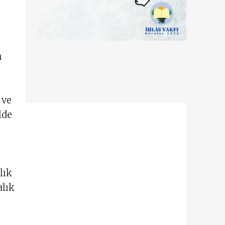
n
 ve
lde
lık
alık