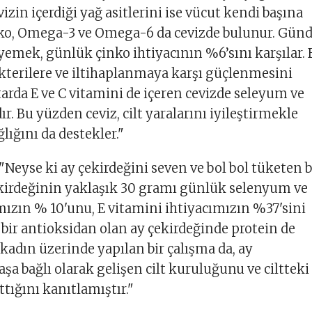
izin içerdiği yağ asitlerini ise vücut kendi başına
ko, Omega-3 ve Omega-6 da cevizde bulunur. Gün
 yemek, günlük çinko ihtiyacının %6’sını karşılar.
terilere ve iltihaplanmaya karşı güçlenmesini
tarda E ve C vitamini de içeren cevizde seleyum ve
ır. Bu yüzden ceviz, cilt yaralarını iyileştirmekle
ğlığını da destekler."
"Neyse ki ay çekirdeğini seven ve bol bol tüketen b
ekirdeğinin yaklaşık 30 gramı günlük selenyum ve
mızın % 10'unu, E vitamini ihtiyacımızın %37'sini
ü bir antioksidan olan ay çekirdeğinde protein de
kadın üzerinde yapılan bir çalışma da, ay
şa bağlı olarak gelişen cilt kuruluğunu ve ciltteki
tığını kanıtlamıştır."