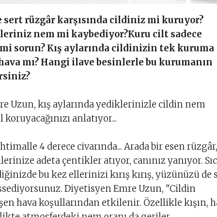
 sert rüzgâr karşısında cildiniz mi kuruyor?
leriniz nem mi kaybediyor?Kuru cilt sadece
 mi sorun? Kış aylarında cildinizin tek kuruma
hava mı? Hangi ilave besinlerle bu kurumanın
rsiniz?
e Uzun, kış aylarında yediklerinizle cildin nem
 koruyacağınızı anlatıyor...
 ihtimalle 4 derece civarında... Arada bir esen rüzgâr
erinize adeta çentikler atıyor, canınız yanıyor. Sı
iğinizde bu kez ellerinizi kırış kırış, yüzünüzü de 
ssediyorsunuz. Diyetisyen Emre Uzun, "Cildin
şen hava koşullarından etkilenir. Özellikle kışın, 
rlikte atmosferdeki nem oranı da geriler.