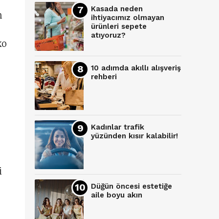
Kasada neden
n
ihtiyacımız olmayan
ürünleri sepete
atıyoruz?
ko
10 adımda akıllı alışveriş
rehberi
Kadınlar trafik
yüzünden kısır kalabilir!
i
Düğün öncesi estetiğe
aile boyu akın