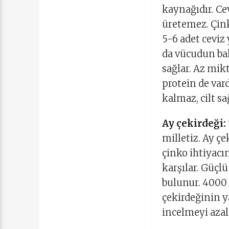
kaynağıdır. Cev
üretemez. Çin
5-6 adet ceviz
da vücudun bak
sağlar. Az mik
protein de vard
kalmaz, cilt sa
Ay çekirdeği:
milletiz. Ay ç
çinko ihtiyacı
karşılar. Güçl
bulunur. 4000 
çekirdeğinin ya
incelmeyi azalt