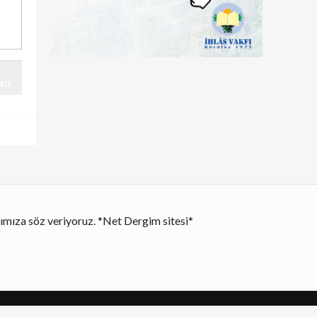
YIT
ğımıza söz veriyoruz. *Net Dergim sitesi*