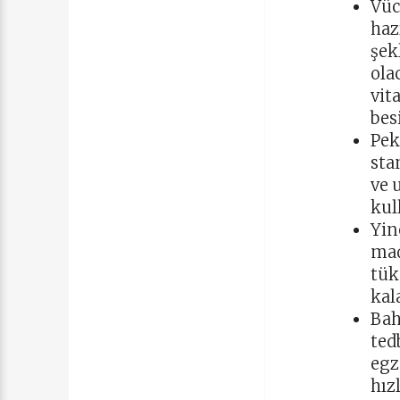
Vüc
haz
şek
ola
vit
bes
Pek
sta
ve 
kul
Yin
mad
tük
kal
Bah
ted
egz
hız