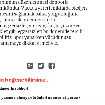
unumun düzenlenmesi de sporla
kündür. Vücuda yeteri miktarda oksijen
mesini sağlamak bahar yorgunluğuna
şı alınacak önlemlerdendir.
it egzersizler, yürüyüş, koşu, yüzme ve
iklet gibi egzersizleri bu dönemde tercih
biliriz. Spor yaparken vücudunuzu
lamamaya dikkat etmeliyiz.
da beğenebilirsiniz..
alışveriş rehberi
iyacımız olmayan ürünleri sepete atıyoruz?