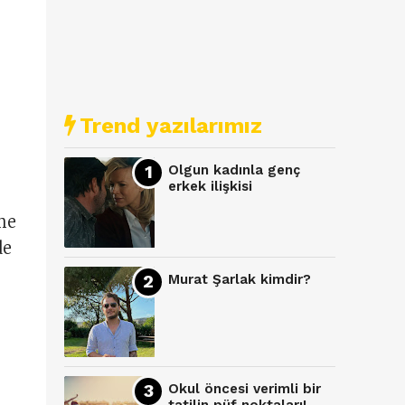
Trend yazılarımız
Olgun kadınla genç
erkek ilişkisi
me
de
Murat Şarlak kimdir?
Okul öncesi verimli bir