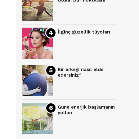
tatilin püf noktaları!
İlginç güzellik tüyoları
Bir erkeği nasıl elde
edersiniz?
Güne enerjik başlamanın
yolları