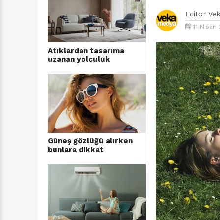
Editör
Ve
11 Nisan
Atıklardan tasarıma
uzanan yolculuk
Güneş gözlüğü alırken
bunlara dikkat