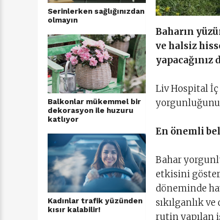
Serinlerken sağlığınızdan
olmayın
Baharın yüzü
ve halsiz his
yapacağınız d
Liv Hospital İç
yorgunluğunu 
Balkonlar mükemmel bir
dekorasyon ile huzuru
katlıyor
En önemli bel
Bahar yorgunl
etkisini göste
döneminde hava
Kadınlar trafik yüzünden
sıkılganlık ve
kısır kalabilir!
rutin yapılan i