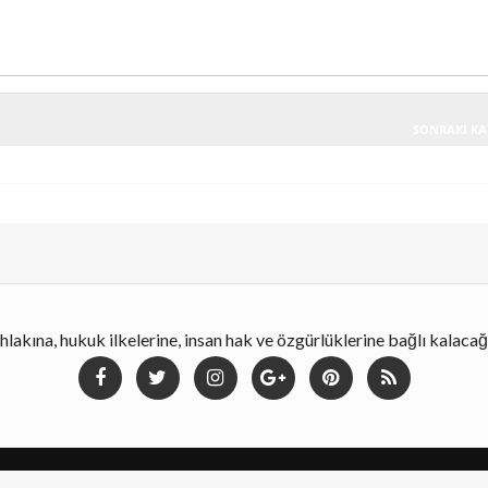
SONRAKI KA
lakına, hukuk ilkelerine, insan hak ve özgürlüklerine bağlı kalaca
Dizayn
Templatezy
| Distributed By
MyBloggerThemes