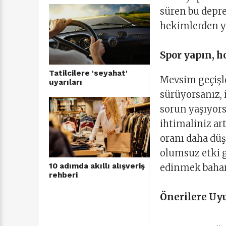
süren bu depr
hekimlerden y
Spor yapın, h
Tatilcilere 'seyahat'
Mevsim geçişle
uyarıları
sürüyorsanız, 
sorun yaşıyor
ihtimaliniz a
oranı daha düş
olumsuz etki gö
10 adımda akıllı alışveriş
edinmek bahar 
rehberi
Önerilere Uyu