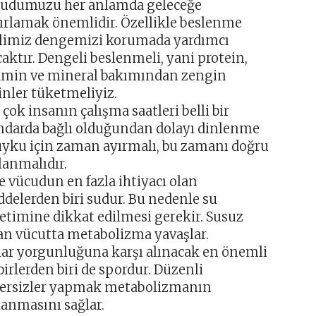
udumuzu her anlamda geleceğe
ırlamak önemlidir. Özellikle beslenme
limiz dengemizi korumada yardımcı
caktır. Dengeli beslenmeli, yani protein,
amin ve mineral bakımından zengin
inler tüketmeliyiz.
 çok insanın çalışma saatleri belli bir
ndarda bağlı olduğundan dolayı dinlenme
uyku için zaman ayırmalı, bu zamanı doğru
lanmalıdır.
e vücudun en fazla ihtiyacı olan
delerden biri sudur. Bu nedenle su
etimine dikkat edilmesi gerekir. Susuz
an vücutta metabolizma yavaşlar.
ar yorgunluğuna karşı alınacak en önemli
birlerden biri de spordur. Düzenli
ersizler yapmak metabolizmanın
lanmasını sağlar.