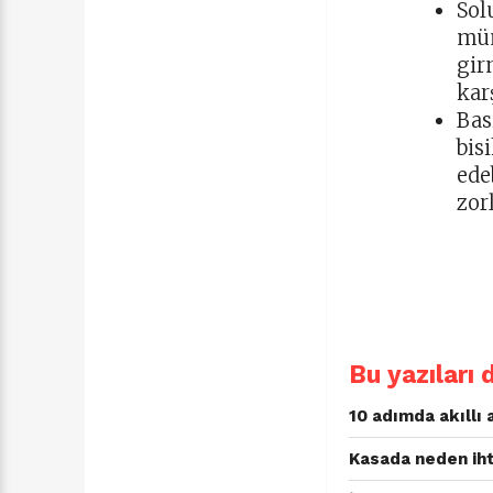
Sol
müm
gir
kar
Bas
bis
ede
zor
Bu yazıları 
10 adımda akıllı 
Kasada neden iht