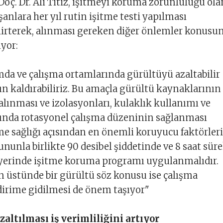
Doç. Dr. Ali Titiz, işitmeyi koruma zorunluluğu ola
şanlara her yıl rutin işitme testi yapılması
lirterek, alınması gereken diğer önlemler konusu
iyor:
da ve çalışma ortamlarında gürültüyü azaltabilir
n kaldırabiliriz. Bu amaçla gürültü kaynaklarının
 alınması ve izolasyonları, kulaklık kullanımı ve
ında rotasyonel çalışma düzeninin sağlanması
tme sağlığı açısından en önemli koruyucu faktörleri
nunla birlikte 90 desibel şiddetinde ve 8 saat süre
iş yerinde işitme koruma programı uygulanmalıdır.
n üstünde bir gürültü söz konusu ise çalışma
dirime gidilmesi de önem taşıyor"
altılması iş verimliliğini artıyor