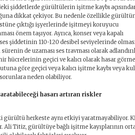
ki şiddetlerde gürültülerin işitme kaybı açısında
ğuna dikkat çekiyor. Bu nedenle özellikle gürült
stüne çıktığı işyerlerinde işitmeyi koruyucu
ınması önem taşıyor. Ayrıca, konser veya kapalı
es şiddetinin 110-120 desibel seviyelerinde olmas
sürenin de uzaması ses travması olarak adlandırı
nir hücrelerinin geçici ve kalıcı olarak hasar görme
yutuna göre geçici veya kalıcı işitme kaybı veya ku
 sorunlara neden olabiliyor.
ratabileceği hasarı artıran riskler
ki gürültü herkeste aynı etkiyi yaratmayabiliyor. 
. Ali Titiz, gürültüye bağlı işitme kayıplarının ort