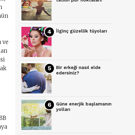
tatilin püf noktaları!
n
ünün
İlginç güzellik tüyoları
ı ve
lan
si
Bir erkeği nasıl elde
lak
edersiniz?
Güne enerjik başlamanın
yolları
KBB
aya