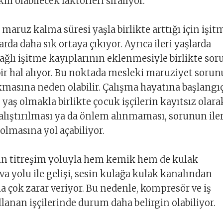
li olabilecek faktörleri sıralıyor.
 maruz kalma süresi yaşla birlikte arttığı için işit
larda daha sık ortaya çıkıyor. Ayrıca ileri yaşlarda
ağlı işitme kayıplarının eklenmesiyle birlikte sor
bir hal alıyor. Bu noktada mesleki maruziyet soru
kmasına neden olabilir. Çalışma hayatına başlangı
aş olmakla birlikte çocuk işçilerin kayıtsız olara
 çalıştırılması ya da önlem alınmaması, sorunun iler
 olmasına yol açabiliyor.
sin titreşim yoluyla hem kemik hem de kulak
a yolu ile gelişi, sesin kulağa kulak kanalından
a çok zarar veriyor. Bu nedenle, kompresör ve iş
lanan işçilerinde durum daha belirgin olabiliyor.