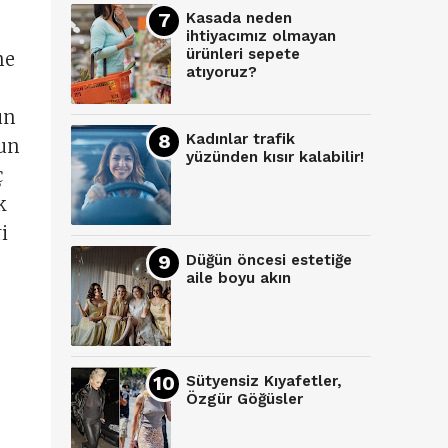
Kasada neden
ihtiyacımız olmayan
ürünleri sepete
me
atıyoruz?
un
Kadınlar trafik
nun
yüzünden kısır kalabilir!
ç
k
i
Düğün öncesi estetiğe
aile boyu akın
Sütyensiz Kıyafetler,
Özgür Göğüsler