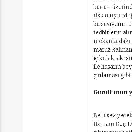
bunun üzerinde
risk oluşturdu
bu seviyenin ü
tedbirlerin al
mekanlardaki s
maruz kalınan 
iç kulaktaki si
ile hasarın bo
çınlaması gibi
Gürültünün ya
Belli seviyede
Uzmanı Doç. Dr