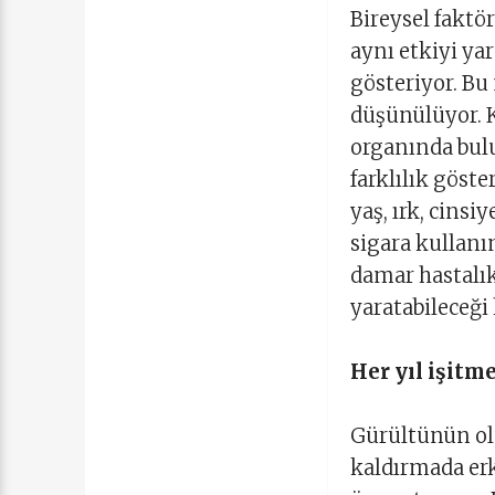
Bireysel faktö
aynı etkiyi ya
gösteriyor. Bu
düşünülüyor. K
organında bulun
farklılık göste
yaş, ırk, cins
sigara kullanım
damar hastalık
yaratabileceği 
Her yıl işitme
Gürültünün ol
kaldırmada erk