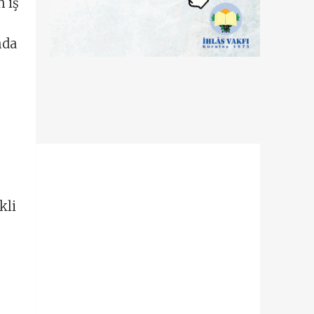
n iş
nda
kli