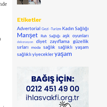
ünde
Etiketler
Advertorial
Kadın Sağlığı
Gezi -Turizm
Manşet
aşk oyunları
Ruh Sağlığı
a
diyet zayıflama
güzellik
dekorasyon
sırları
sağlık
sağlıklı yaşam
moda
yaşam
sağlıklı yiyecekler