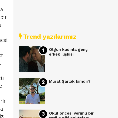
ya
bir
a
Trend yazılarımız
mesi
Olgun kadınla genç
erkek ilişkisi
kt
.
tü
Murat Şarlak kimdir?
e
rlı
ra
Okul öncesi verimli bir
iz,