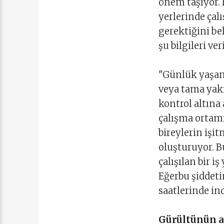
önem taşıyor. 
yerlerinde çalı
gerektiğini be
şu bilgileri ver
"Günlük yaşam
veya tama yakı
kontrol altına
çalışma ortam
bireylerin işi
oluşturuyor. Bu
çalışılan bir 
Eğerbu şiddeti
saatlerinde in
Gürültünün az