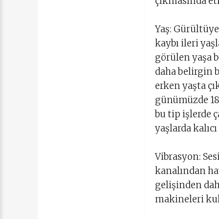
çıkmasında etki
Yaş: Gürültüye
kaybı ileri yaş
görülen yaşa b
daha belirgin 
erken yaşta çı
günümüzde 18 y
bu tip işlerde
yaşlarda kalıcı
Vibrasyon: Se
kanalından hav
gelişinden dah
makineleri kul