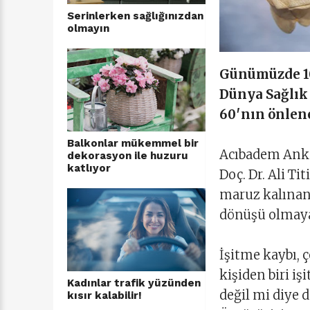
Serinlerken sağlığınızdan
olmayın
Günümüzde 10 
Dünya Sağlık 
60′nın önlene
Balkonlar mükemmel bir
Acıbadem Anka
dekorasyon ile huzuru
katlıyor
Doç. Dr. Ali T
maruz kalınan 
dönüşü olmayan
İşitme kaybı, 
kişiden biri i
Kadınlar trafik yüzünden
değil mi diye 
kısır kalabilir!