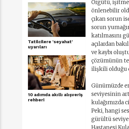
Örgütü, işitme
önlenebilir o
çıkan sorun is
sorun yumağın
katılmasını gü
Tatilcilere 'seyahat'
açılardan bakı
uyarıları
ve kaybı oluşt
çözümünün tem
ilişkili olduğu
Günümüzde end
seviyesinin a
10 adımda akıllı alışveriş
rehberi
kulağımızda ci
Peki, hangi ses
gürültü seviye
Hastanesi Kula