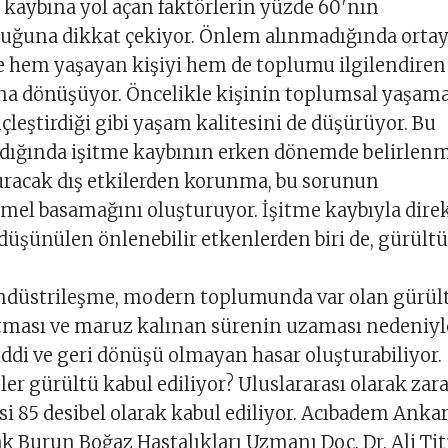
 kaybına yol açan faktörlerin yüzde 60′nın
lduğuna dikkat çekiyor. Önlem alınmadığında orta
e hem yaşayan kişiyi hem de toplumu ilgilendiren 
a dönüşüyor. Öncelikle kişinin toplumsal yaşam
çleştirdiği gibi yaşam kalitesini de düşürüyor. Bu
ldığında işitme kaybının erken dönemde belirlen
uracak dış etkilerden korunma, bu sorunun
el basamağını oluşturuyor. İşitme kaybıyla dire
 düşünülen önlenebilir etkenlerden biri de, gürültü
üstrileşme, modern toplumunda var olan gürül
rtması ve maruz kalınan sürenin uzaması nedeniyl
ddi ve geri dönüşü olmayan hasar oluşturabiliyor.
ler gürültü kabul ediliyor? Uluslararası olarak zara
si 85 desibel olarak kabul ediliyor. Acıbadem Anka
k Burun Boğaz Hastalıkları Uzmanı Doç. Dr. Ali Tit