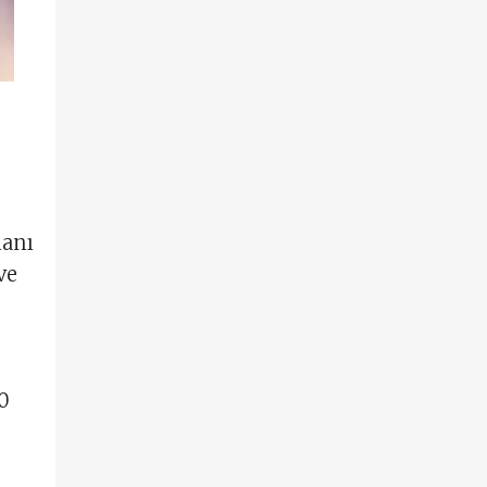
manı
ve
0