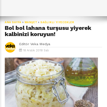
ANA SAYFA
›
MANŞET
›
SAĞLIKLI YIYECEKLER
Bol bol lahana turşusu yiyerek
kalbinizi koruyun!
Editör
Veka Medya
18 Aralık 2018 Salı