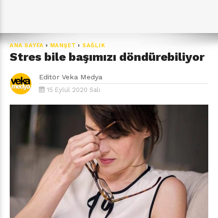
ANA SAYFA
›
MANŞET
›
SAĞLIK
Stres bile başımızı döndürebiliyor
Editör
Veka Medya
15 Eylül 2020 Salı