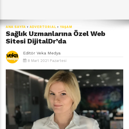
ANA SAYFA
›
ADVERTORIAL
›
YAŞAM
Sağlık Uzmanlarına Özel Web
Sitesi DijitalDr’da
Editör
Veka Medya
8 Mart 2021 Pazartesi