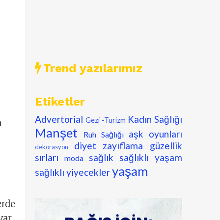
Trend yazılarımız
Etiketler
z
Advertorial
Kadın Sağlığı
Gezi -Turizm
n
Manşet
aşk oyunları
Ruh Sağlığı
diyet zayıflama
güzellik
dekorasyon
sırları
sağlık
sağlıklı yaşam
moda
yaşam
sağlıklı yiyecekler
erde
var.