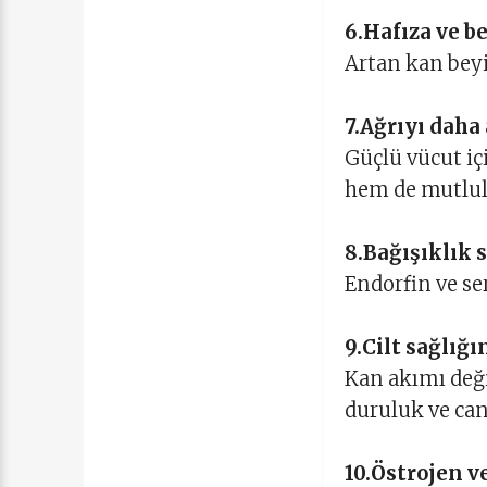
6.Hafıza ve b
Artan kan beyi
7.Ağrıyı daha
Güçlü vücut iç
hem de mutlul
8.Bağışıklık
Endorfin ve se
9.Cilt sağlığ
Kan akımı deği
duruluk ve canl
10.Östrojen v