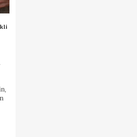
kli
.
in,
ın