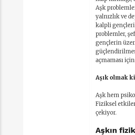
Aşk problemler
yalnızlık ve d
kalpli gençleri
problemler, şe
gençlerin üzeri
güçlendirilmes
açmaması için
Aşık olmak k
Aşk hem psikolo
Fiziksel etkil
çekiyor.
Aşkın fizik