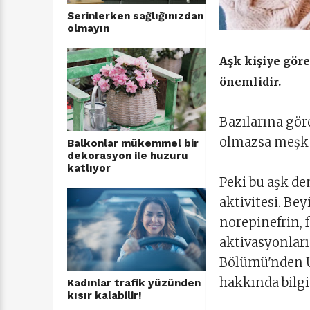
Serinlerken sağlığınızdan
olmayın
Aşk kişiye gör
önemlidir.
Bazılarına gör
olmazsa meşk o
Balkonlar mükemmel bir
dekorasyon ile huzuru
katlıyor
Peki bu aşk de
aktivitesi. Be
norepinefrin, 
aktivasyonları
Bölümü'nden Uz
hakkında bilgi 
Kadınlar trafik yüzünden
kısır kalabilir!