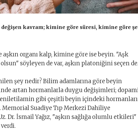
e değişen kavram; kimine göre süresi, kimine göre şe
e aşkın organı kalp, kimine göre ise beyin. "Aşk
lsun" söyleyen de var, aşkın platoniğini seçen de
nilen şey nedir? Bilim adamlarına göre beyin
yinde artan hormanlarla duygu değişimleri; dopam
feniletilamin gibi çeşitli beyin içindeki hormanlar
. Memorial Suadiye Tıp Merkezi Dahiliye
. Dr. İsmail Yağız, "aşkın sağlığa olumlu etkileri"
verdi.