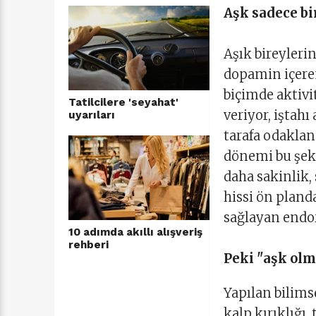
Aşk sadece bi
Aşık bireyleri
dopamin içeren
biçimde aktivi
Tatilcilere 'seyahat'
veriyor, iştahı
uyarıları
tarafa odaklan
dönemi bu şeki
daha sakinlik, 
hissi ön pland
sağlayan endorf
10 adımda akıllı alışveriş
rehberi
Peki "aşk ol
Yapılan bilims
kalp kırıklığı