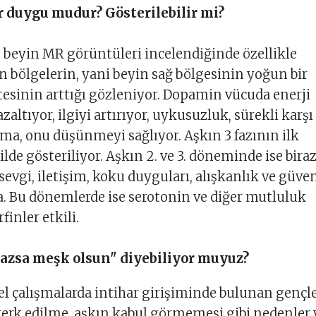
r duygu mudur? Gösterilebilir mi?
n beyin MR görüntüleri incelendiğinde özellikle
 bölgelerin, yani beyin sağ bölgesinin yoğun bir
tesinin arttığı gözleniyor. Dopamin vücuda enerji
 azaltıyor, ilgiyi artırıyor, uykusuzluk, sürekli karşı
ma, onu düşünmeyi sağlıyor. Aşkın 3 fazının ilk
lde gösteriliyor. Aşkın 2. ve 3. döneminde ise bira
sevgi, iletişim, koku duyguları, alışkanlık ve güve
a. Bu dönemlerde ise serotonin ve diğer mutluluk
inler etkili.
mazsa meşk olsun" diyebiliyor muyuz?
el çalışmalarda intihar girişiminde bulunan gençl
, terk edilme, aşkın kabul görmemesi gibi nedenler 