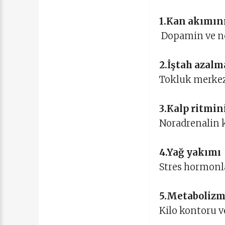
1.Kan akımın
Dopamin ve nor
2.İştah azalm
Tokluk merkezi
3.Kalp ritmin
Noradrenalin ka
4.Yağ yakımı
Stres hormonla
5.Metabolizm
Kilo kontoru ve