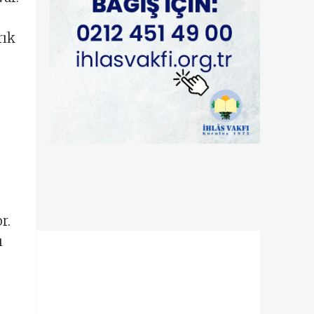
rık
r.
ı