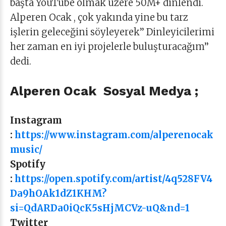
başta YouTube olmak üzere 50M+ dinlendi.
Alperen Ocak , çok yakında yine bu tarz
işlerin geleceğini söyleyerek’’ Dinleyicilerimi
her zaman en iyi projelerle buluşturacağım’’
dedi.
Alperen Ocak Sosyal Medya ;
Instagram
:
https://www.instagram.com/alperenocak
music/
Spotify
:
https://open.spotify.com/artist/4q528FV4
Da9hOAk1dZ1KHM?
si=QdARDa0iQcK5sHjMCVz-uQ&nd=1
Twitter