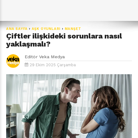
ANA SAYFA
›
AŞK OYUNLARI
›
MANŞET
Çiftler ilişkideki sorunlara nasıl
yaklaşmalı?
Editör
Veka Medya
29 Ekim 2025 Çarşamba