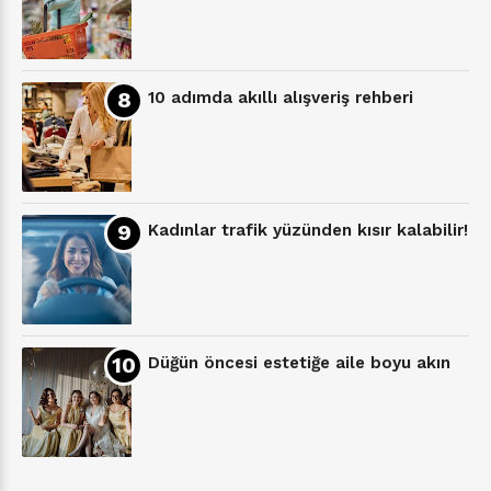
10 adımda akıllı alışveriş rehberi
Kadınlar trafik yüzünden kısır kalabilir!
Düğün öncesi estetiğe aile boyu akın