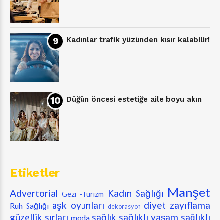
Kadınlar trafik yüzünden kısır kalabilir!
Düğün öncesi estetiğe aile boyu akın
Etiketler
Manşet
Advertorial
Kadın Sağlığı
Gezi -Turizm
aşk oyunları
diyet zayıflama
Ruh Sağlığı
dekorasyon
güzellik sırları
sağlık
sağlıklı yaşam
sağlıklı
moda