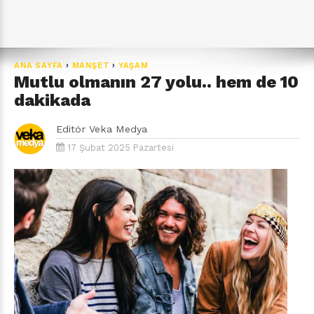
ANA SAYFA
›
MANŞET
›
YAŞAM
Mutlu olmanın 27 yolu.. hem de 10
dakikada
Editör
Veka Medya
17 Şubat 2025 Pazartesi