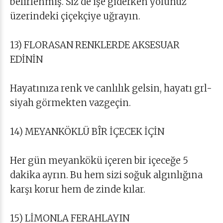
belirlenmiş. Siz de işe giderken yolunuz
üzerindeki çiçekçiye uğrayın.
13) FLORASAN RENKLERDE AKSESUAR
EDİNİN
Hayatınıza renk ve canlılık gelsin, hayatı grl-
siyah görmekten vazgeçin.
14) MEYANKÖKLÜ BÎR İÇECEK İÇİN
Her gün meyankökü içeren bir içeceğe 5
dakika ayrın. Bu hem sizi soğuk algınlığına
karşı korur hem de zinde kılar.
15) LİMONLA FERAHLAYIN