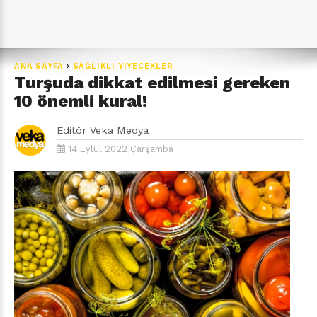
ANA SAYFA
›
SAĞLIKLI YIYECEKLER
Turşuda dikkat edilmesi gereken
10 önemli kural!
Editör
Veka Medya
14 Eylül 2022 Çarşamba