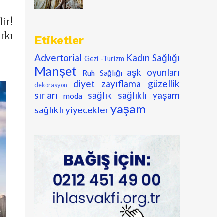
ir!
arkı
Etiketler
Advertorial
Kadın Sağlığı
Gezi -Turizm
Manşet
aşk oyunları
Ruh Sağlığı
diyet zayıflama
güzellik
dekorasyon
sırları
sağlık
sağlıklı yaşam
moda
yaşam
sağlıklı yiyecekler