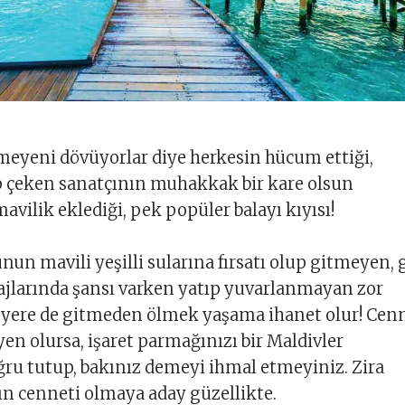
meyeni dövüyorlar diye herkesin hücum ettiği,
p çeken sanatçının muhakkak bir kare olsun
avilik eklediği, pek popüler balayı kıyısı!
un mavili yeşilli sularına fırsatı olup gitmeyen, 
lajlarında şansı varken yatıp yuvarlanmayan zor
e yere de gitmeden ölmek yaşama ihanet olur! Cen
iyen olursa, işaret parmağınızı bir Maldivler
ğru tutup, bakınız demeyi ihmal etmeyiniz. Zira
n cenneti olmaya aday güzellikte.