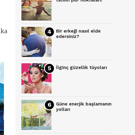
tatilin püf noktaları!
ika
Bir erkeği nasıl elde
edersiniz?
İlginç güzellik tüyoları
Güne enerjik başlamanın
yolları