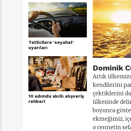
Tatilcilere 'seyahat'
uyarıları
Dominik C
Artık ülkemiz
kendilerini pa
çektiklerini d
10 adımda akıllı alışveriş
ülkesinde deli
rehberi
boyunca göste
ekmeğimiz, iç
o cennetin sefa