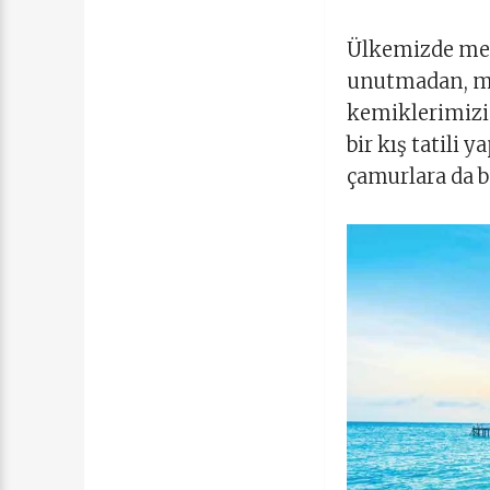
Ülkemizde mevs
unutmadan, mav
kemiklerimizi 
bir kış tatili 
çamurlara da ba