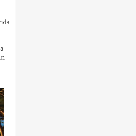
ında
ğa
un
i