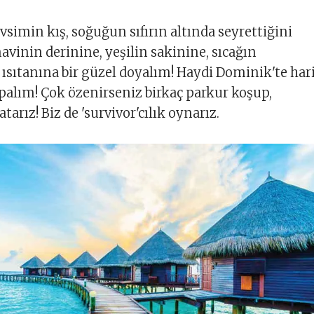
imin kış, soğuğun sıfırın altında seyrettiğini
inin derinine, yeşilin sakinine, sıcağın
ısıtanına bir güzel doyalım! Haydi Dominik'te har
yapalım! Çok özenirseniz birkaç parkur koşup,
tarız! Biz de 'survivor'cılık oynarız.