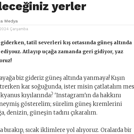
leceğiniz yerler
ka Medya
2024 Çarşamba
iderken, tatil severleri kış ortasında güneş altında
ediyouz. Atlayıp uçağa zamanda geri gidiyor, yaz
oruz!
ayağa biz gideriz güneş altında yanmaya! Kışın
 titrerken kar soğuğunda, ister misin çatlatalım mes
okyanus kıyılarında? 'Instagram'ın da hakkını
 neymiş gösterelim; sürelim güneş kremlerini
a, denizin, güneşin tadını çıkaralım.
a bırakıp, sıcak iklimlere yol alıyoruz. Oralarda bir