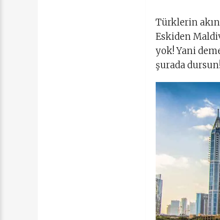
Türklerin akını
Eskiden Maldiv
yok! Yani demem
şurada dursun