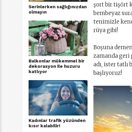
şort bir tişört
Serinlerken sağlığınızdan
olmayın
bembeyaz surat
tenimizle kend
rüya gibi!
Boşuna dememiş
zamanda geri g
Balkonlar mükemmel bir
adı, ister tat
dekorasyon ile huzuru
katlıyor
başlıyoruz!
Kadınlar trafik yüzünden
kısır kalabilir!