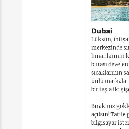
Dubai
Lüksün, ihtişa
merkezinde sır
limanlarının kı
burası develer
sıcaklarının s
ünlü markaları
bir taşla iki ş
Bırakınız gökl
açılsın! Tatil
bilgisayar ist