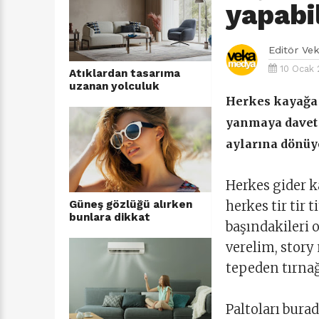
yapabi
Editör
Ve
10 Ocak 
Atıklardan tasarıma
uzanan yolculuk
Herkes kayağa g
yanmaya davet 
aylarına dönüy
Herkes gider k
Güneş gözlüğü alırken
herkes tir tir
bunlara dikkat
başındakileri 
verelim, story
tepeden tırnağ
Paltoları burad