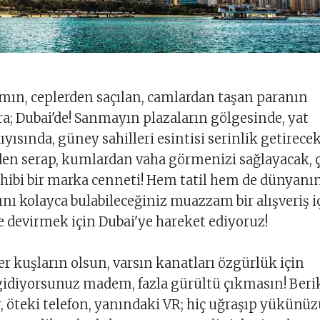
mın, ceplerden saçılan, camlardan taşan paranın
a; Dubai'de! Sanmayın plazaların gölgesinde, yat
yısında, güney sahilleri esintisi serinlik getirecek
den serap, kumlardan vaha görmenizi sağlayacak, 
ahibi bir marka cenneti! Hem tatil hem de dünyanı
nı kolayca bulabileceğiniz muazzam bir alışveriş i
işe devirmek için Dubai'ye hareket ediyoruz!
er kuşların olsun, varsın kanatları özgürlük için
e gidiyorsunuz madem, fazla gürültü çıkmasın! Beri
er, öteki telefon, yanındaki VR; hiç uğraşıp yükünü