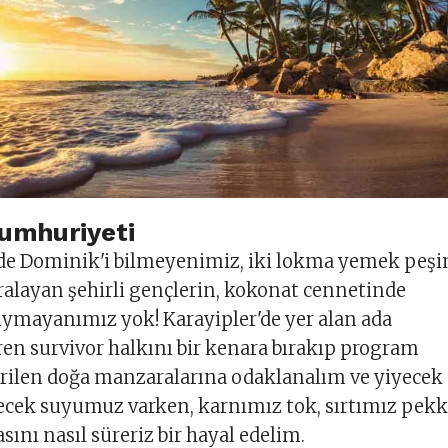
umhuriyeti
de Dominik'i bilmeyenimiz, iki lokma yemek peşi
ralayan şehirli gençlerin, kokonat cennetinde
uymayanımız yok! Karayipler'de yer alan ada
ren survivor halkını bir kenara bırakıp program
rilen doğa manzaralarına odaklanalım ve yiyecek
ecek suyumuz varken, karnımız tok, sırtımız pek
sını nasıl süreriz bir hayal edelim.