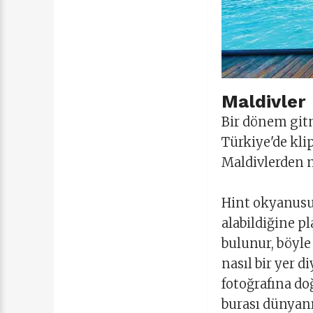
Maldivler
Bir dönem git
Türkiye'de kli
Maldivlerden m
Hint okyanusun
alabildiğine p
bulunur, böyl
nasıl bir yer d
fotoğrafına do
burası dünyanı