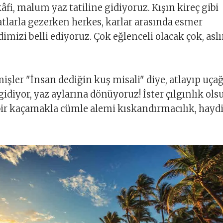
 kâfi, malum yaz tatiline gidiyoruz. Kışın kireç gibi
larla gezerken herkes, karlar arasında esmer
imizi belli ediyoruz. Çok eğlenceli olacak çok, asl
ler "İnsan dediğin kuş misali" diye, atlayıp uça
idiyor, yaz aylarına dönüyoruz! İster çılgınlık ols
lı bir kaçamakla cümle alemi kıskandırmacılık, hayd