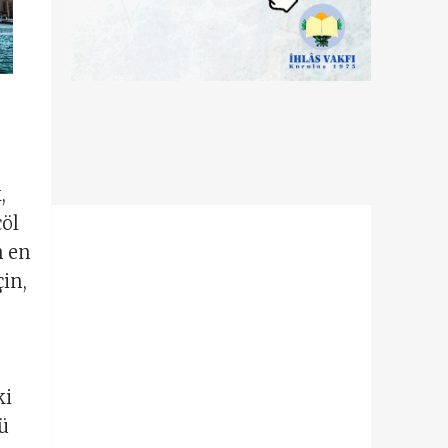
,
çöl
n en
çin,
ki
zü