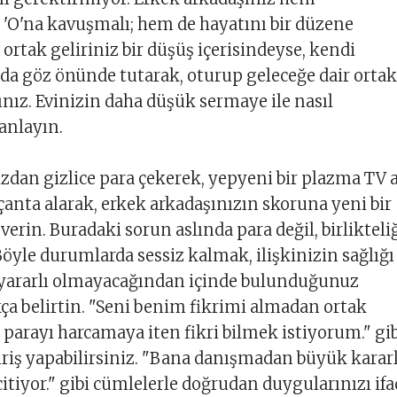
 'O'na kavuşmalı; hem de hayatını bir düzene
ortak geliriniz bir düşüş içerisindeyse, kendi
ı da göz önünde tutarak, oturup geleceğe dair ortak
nız. Evinizin daha düşük sermaye ile nasıl
lanlayın.
zdan gizlice para çekerek, yepyeni bir plazma TV 
 çanta alarak, erkek arkadaşınızın skoruna yeni bir
 verin. Buradaki sorun aslında para değil, birlikteli
öyle durumlarda sessiz kalmak, ilişkinizin sağlığı
 yararlı olmayacağından içinde bulunduğunuz
ıkça belirtin. "Seni benim fikrimi almadan ortak
parayı harcamaya iten fikri bilmek istiyorum." gib
iriş yapabilirsiniz. "Bana danışmadan büyük karar
itiyor." gibi cümlelerle doğrudan duygularınızı if