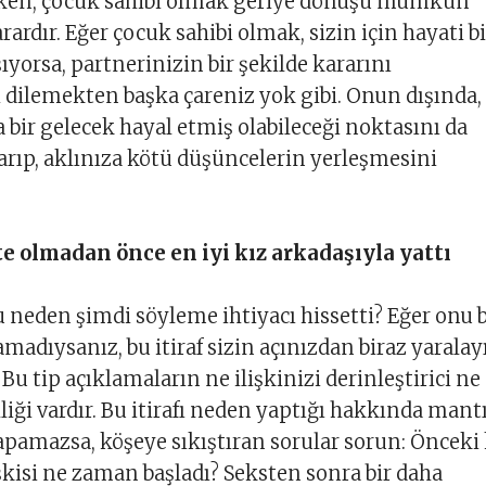
ken, çocuk sahibi olmak geriye dönüşü mümkün
ardır. Eğer çocuk sahibi olmak, sizin için hayati bi
ıyorsa, partnerinizin bir şekilde kararını
 dilemekten başka çareniz yok gibi. Onun dışında,
a bir gelecek hayal etmiş olabileceği noktasını da
arıp, aklınıza kötü düşüncelerin yerleşmesini
kte olmadan önce en iyi kız arkadaşıyla yattı
 neden şimdi söyleme ihtiyacı hissetti? Eğer onu b
madıysanız, bu itiraf sizin açınızdan biraz yaralay
r. Bu tip açıklamaların ne ilişkinizi derinleştirici ne
elliği vardır. Bu itirafı neden yaptığı hakkında mant
apamazsa, köşeye sıkıştıran sorular sorun: Önceki 
işkisi ne zaman başladı? Seksten sonra bir daha