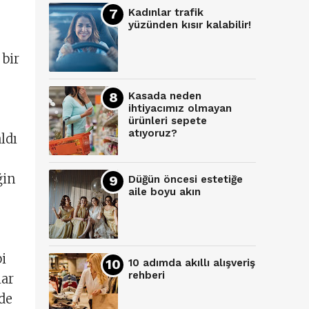
Kadınlar trafik
yüzünden kısır kalabilir!
 bir
Kasada neden
ihtiyacımız olmayan
ürünleri sepete
atıyoruz?
aldı
ğin
Düğün öncesi estetiğe
aile boyu akın
i
10 adımda akıllı alışveriş
rehberi
lar
ade