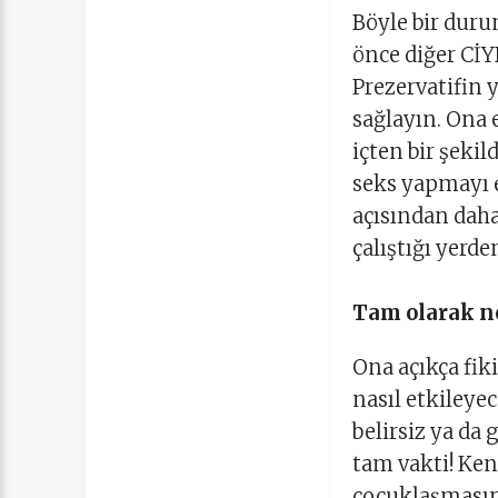
Böyle bir dur
önce diğer CİY
Prezervatifin 
sağlayın. Ona 
içten bir şekil
seks yapmayı 
açısından daha
çalıştığı yerde
Tam olarak n
Ona açıkça fiki
nasıl etkiley
belirsiz ya da
tam vakti! Ken
çocuklaşmasın