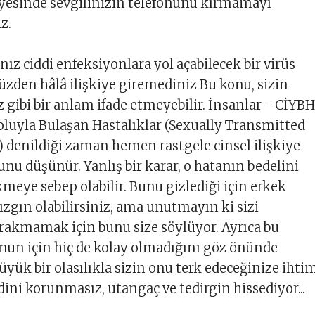
ayesinde sevgilinizin telefonunu kırmamayı
iz.
nız ciddi enfeksiyonlara yol açabilecek bir virüs
yüzden hâlâ ilişkiye giremediniz Bu konu, sizin
ibi bir anlam ifade etmeyebilir. İnsanlar - CİYBH
 Yoluyla Bulaşan Hastalıklar (Sexually Transmitted
) denildiği zaman hemen rastgele cinsel ilişkiye
unu düşünür. Yanlış bir karar, o hatanın bedelini
meye sebep olabilir. Bunu gizlediği için erkek
ızgın olabilirsiniz, ama unutmayın ki sizi
rakmamak için bunu size söylüyor. Ayrıca bu
nun için hiç de kolay olmadığını göz önünde
yük bir olasılıkla sizin onu terk edeceğinize ihti
dini korunmasız, utangaç ve tedirgin hissediyor...