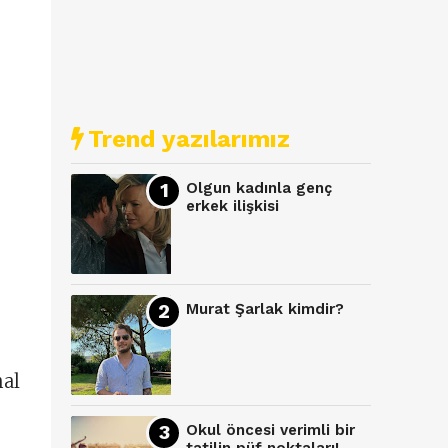
Trend yazılarımız
Olgun kadınla genç
erkek ilişkisi
Murat Şarlak kimdir?
mal
Okul öncesi verimli bir