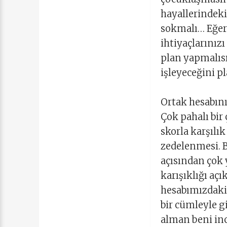
hayallerindeki
sokmalı… Eğer 
ihtiyaçlarınız
plan yapmalısı
işleyeceğini p
Ortak hesabını
Çok pahalı bir
skorla karşılık
zedelenmesi. B
açısından çok
karışıklığı aç
hesabımızdaki 
bir cümleyle g
alman beni inc