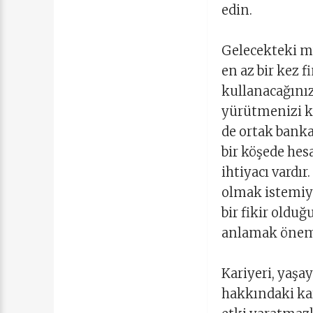
edin.
Gelecekteki m
en az bir kez 
kullanacağınız
yürütmenizi kol
de ortak banka 
bir köşede hes
ihtiyacı vardır
olmak istemiyor
bir fikir oldu
anlamak öneml
Kariyeri, yaşay
hakkındaki kar