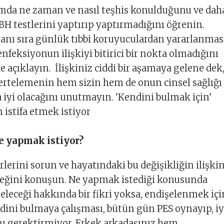
umda ne zaman ve nasıl teşhis konulduğunu ve dah
BH testlerini yaptırıp yaptırmadığını öğrenin.
yanı sıra günlük tıbbi koruyuculardan yararlanmas
enfeksiyonun ilişkiyi bitirici bir nokta olmadığını
de açıklayın. İlişkiniz ciddi bir aşamaya gelene dek
ertelemenin hem sizin hem de onun cinsel sağlığı
 iyi olacağını unutmayın. 'Kendini bulmak için'
n istifa etmek istiyor
e yapmak istiyor?
rlerini sorun ve hayatındaki bu değişikliğin ilişkin
eceğini konuşun. Ne yapmak istediği konusunda
 geleceği hakkında bir fikri yoksa, endişelenmek içi
dini bulmaya çalışması, bütün gün PES oynayıp, iy
ı gerektirmiyor. Erkek arkadaşınız hem