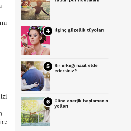
tatilin püf noktaları!
a
ını
İlginç güzellik tüyoları
,
Bir erkeği nasıl elde
edersiniz?
izi
Güne enerjik başlamanın
yolları
n
ice