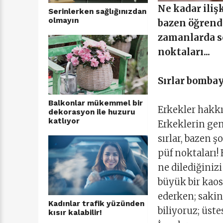
Ne kadar iliş
Serinlerken sağlığınızdan
olmayın
bazen öğrendi
zamanlarda s
noktaları...
Sırlar bomb
Balkonlar mükemmel bir
Erkekler hakkı
dekorasyon ile huzuru
katlıyor
Erkeklerin gen
sırlar, bazen ş
püf noktaları! 
ne dilediğinizi
büyük bir kaosa
ederken; sakin
Kadınlar trafik yüzünden
biliyoruz; üst
kısır kalabilir!