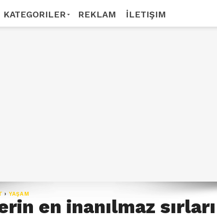
KATEGORILER
REKLAM
İLETIŞIM
T
›
YAŞAM
rin en inanılmaz sırları