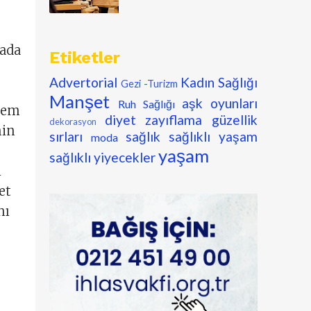
tada
Etiketler
Advertorial
Kadın Sağlığı
Gezi -Turizm
Manşet
aşk oyunları
Ruh Sağlığı
 hem
diyet zayıflama
güzellik
dekorasyon
nin
sırları
sağlık
sağlıklı yaşam
moda
yaşam
sağlıklı yiyecekler
i
et
nı