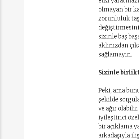
etki yaratmaz
olmayan bir kar
zorunluluk taş
değiştirmesini
sizinle baş baş
aklınızdan çık
sağlamayın.
Sizinle birli
Peki, ama bunu
şekilde sorgula
ve ağır olabili
iyileştirici öz
bir açıklama y
arkadaşıyla il