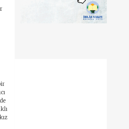
r
ir
ıcı
 de
ıklı
kız