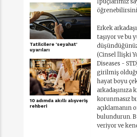
İpuçlarımız s
öğrenebilirsin
Erkek arkadaşı
taşıyor ve bu 
Tatilcilere 'seyahat'
düşündüğünüz g
uyarıları
(Cinsel İlişki
Diseases - STD
girilmiş olduğ
hayat boyu çek
arkadaşınıza k
korunmasız bı
10 adımda akıllı alışveriş
rehberi
açıklamanın o
bulundurun. Bü
veriyor ve ken