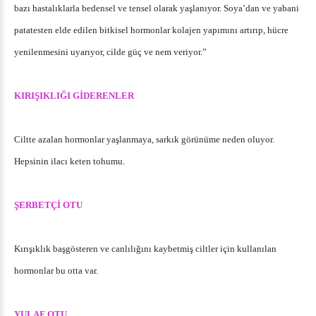
bazı hastalıklarla bedensel ve tensel olarak yaşlanıyor. Soya’dan ve yabani
patatesten elde edilen bitkisel hormonlar kolajen yapımını artırıp, hücre
yenilenmesini uyarıyor, cilde güç ve nem veriyor.”
KIRIŞIKLIĞI GİDERENLER
Ciltte azalan hormonlar yaşlanmaya, sarkık görünüme neden oluyor.
Hepsinin ilacı keten tohumu.
ŞERBETÇİ OTU
Kırışıklık başgösteren ve canlılığını kaybetmiş ciltler için kullanılan
hormonlar bu otta var.
YULAF OTU