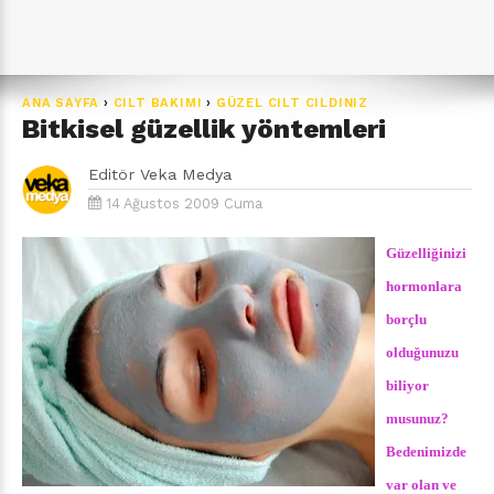
ANA SAYFA
›
CILT BAKIMI
›
GÜZEL CILT CILDINIZ
Bitkisel güzellik yöntemleri
Editör
Veka Medya
14 Ağustos 2009 Cuma
Güzelliğinizi
hormonlara
borçlu
olduğunuzu
biliyor
musunuz?
Bedenimizde
var olan ve