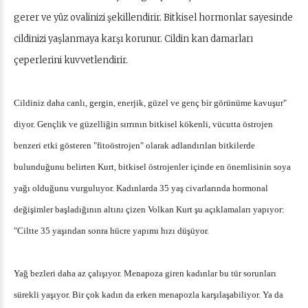
gerer ve yüz ovalinizi şekillendirir. Bitkisel hormonlar sayesinde
cildinizi yaşlanmaya karşı korunur. Cildin kan damarları
çeperlerini kuvvetlendirir.
Cildiniz daha canlı, gergin, enerjik, güzel ve genç bir görünüme kavuşur"
diyor. Gençlik ve güzelliğin sırrının bitkisel kökenli, vücutta östrojen
benzeri etki gösteren "fitoöstrojen" olarak adlandırılan bitkilerde
bulunduğunu belirten Kurt, bitkisel östrojenler içinde en önemlisinin soya
yağı olduğunu vurguluyor. Kadınlarda 35 yaş civarlarında hormonal
değişimler başladığının altını çizen Volkan Kurt şu açıklamaları yapıyor:
"Ciltte 35 yaşından sonra hücre yapımı hızı düşüyor.
Yağ bezleri daha az çalışıyor. Menapoza giren kadınlar bu tür sorunları
sürekli yaşıyor. Bir çok kadın da erken menapozla karşılaşabiliyor. Ya da