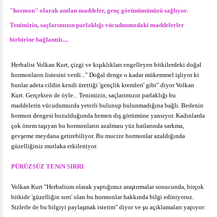
"hormon" olarak anılan maddeler, genç görünümünüzü sağlıyor.
Tenimizin, saçlarımızın parlaklığı vücudmunzdaki maddelerler
birbirine bağlantılı....
Herbalist Volkan Kurt, çizgi ve kışıklıkları engelleyen bitkilerdeki doğal
hormonların listesini verdi..." Doğal denge o kadar mükemmel işliyor ki
bunlar adeta cildin kendi ürettiği 'gençlik kremleri' gibi" diyor Volkan
Kurt. Gerçekten de öyle... Tenimizin, saçlarımızın parlaklığı bu
maddelerin vücudumuzda yeterli bulunup bulunmadığına bağlı. Bedenin
hormon dengesi bozulduğunda hemen dış görümüne yansıyor. Kadınlarda
çok önem taşıyan bu hormonların azalması yüz hatlarında sarkma,
gevşeme meydana getirebiliyor. Bu mucize hormonlar azaldığında
güzelliğiniz mutlaka etkileniyor.
PÜRÜZSÜZ TENiN SIRRI
Volkan Kurt "Herbalium olarak yaptığımız araştırmalar sonucunda, birçok
bitkide 'güzelliğin sırrı' olan bu hormonlar hakkında bilgi ediniyoruz.
Sizlerle de bu bilgiyi paylaşmak isterim" diyor ve şu açıklamaları yapıyor: