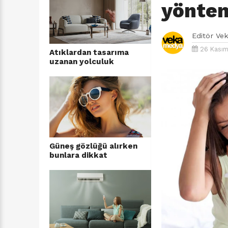
yönte
Editör
Ve
26 Kasım
Atıklardan tasarıma
uzanan yolculuk
Güneş gözlüğü alırken
bunlara dikkat