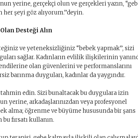
unun yerine, gerçekçi olun ve gerçekleri yazın, “ge
n her şeyi göz alıyorum.”deyin.
z Olan Desteği Alın
eğiniz ve yeteneksizliğiniz “bebek yapmak”, sizi
uları sağlar. Kadınların evlilik ilişkilerinin yanın
kendilerine olan güvenlerini ve performanslarını
rsiz barınma duyguları, kadınlar da yaygındır.
ı tahmin edin. Sizi bunaltacak bu duygulara izin
un yerine, arkadaşlarınızdan veya profesyonel
stek alma; öğrenme ve büyüme hususunda bir şans
 bu fırsatı kullanın.
up terapisi, gebe kalmayla ilişkili olan çalışmalar