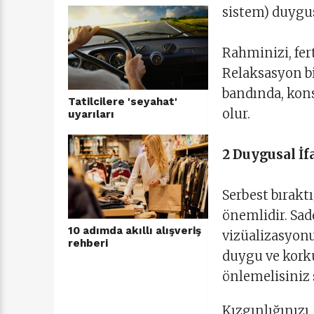
sistem) duygus
Rahminizi, fer
Relaksasyon bir
bandında, kon
Tatilcilere 'seyahat'
olur.
uyarıları
2 Duygusal İf
Serbest bırakt
önemlidir. Sad
10 adımda akıllı alışveriş
vizüalizasyonu
rehberi
duygu ve korkul
önlemelisiniz
Kızgınlığınızı