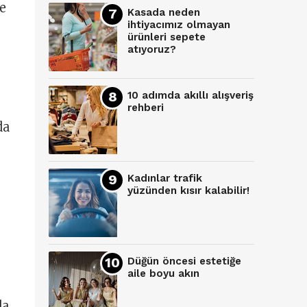
be
Kasada neden
ihtiyacımız olmayan
ürünleri sepete
atıyoruz?
10 adımda akıllı alışveriş
rehberi
da
Kadınlar trafik
yüzünden kısır kalabilir!
Düğün öncesi estetiğe
aile boyu akın
da