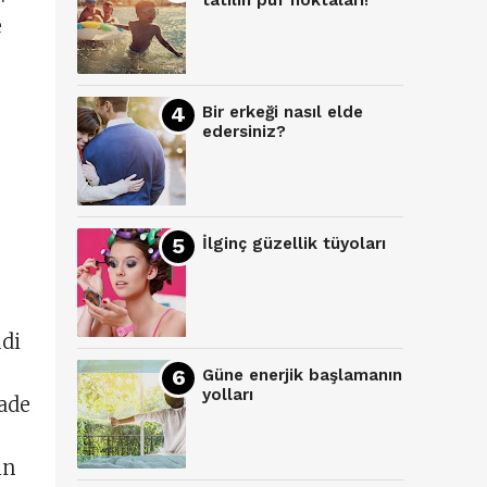
tatilin püf noktaları!
e
Bir erkeği nasıl elde
edersiniz?
İlginç güzellik tüyoları
ndi
Güne enerjik başlamanın
yolları
fade
in