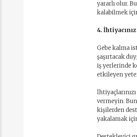
yararlı olur. B
kalabilmek içi
4. İhtiyacını
Gebe kalma ist
şaşırtacak duyg
iş yerlerinde 
etkileyen yete
İhtiyaçlarınız
vermeyin. Bun
kişilerden de
yakalamak için
Destekleyici gr