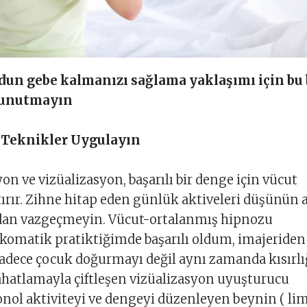
dun gebe kalmanızı sağlama yaklaşımı için bu
 unutmayın
n Teknikler Uygulayın
on ve vizüalizasyon, başarılı bir denge için vücut
rtırır. Zihne hitap eden günlük aktiveleri düşünün
dan vazgeçmeyin. Vücut-ortalanmış hipnozu
komatik pratiktiğimde başarılı oldum, imajeriden
adece çocuk doğurmayı değil aynı zamanda kısırlı
Rahatlamayla çiftleşen vizüalizasyon uyuşturucu
onol aktiviteyi ve dengeyi düzenleyen beynin ( li