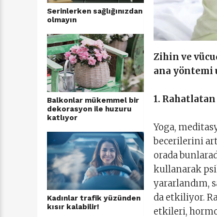
Serinlerken sağlığınızdan
olmayın
Zihin ve vücu
ana yöntemi
1. Rahatlata
Balkonlar mükemmel bir
dekorasyon ile huzuru
katlıyor
Yoga, meditasy
becerilerini a
orada bunlara
kullanarak psi
yararlandım, s
da etkiliyor. 
Kadınlar trafik yüzünden
kısır kalabilir!
etkileri, horm