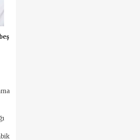
 beş
 ama
ğı
mbik