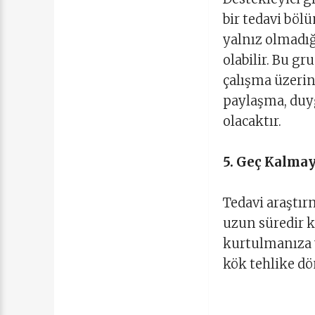
bir tedavi böl
yalnız olmadığ
olabilir. Bu gr
çalışma üzerin
paylaşma, duyg
olacaktır.
5. Geç Kalmay
Tedavi araştır
uzun süredir k
kurtulmanıza y
kök tehlike dö