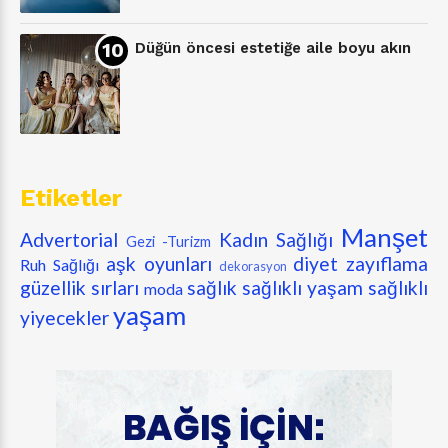
Düğün öncesi estetiğe aile boyu akın
Etiketler
Manşet
Advertorial
Kadın Sağlığı
Gezi -Turizm
aşk oyunları
diyet zayıflama
Ruh Sağlığı
dekorasyon
güzellik sırları
sağlık
sağlıklı yaşam
sağlıklı
moda
yaşam
yiyecekler