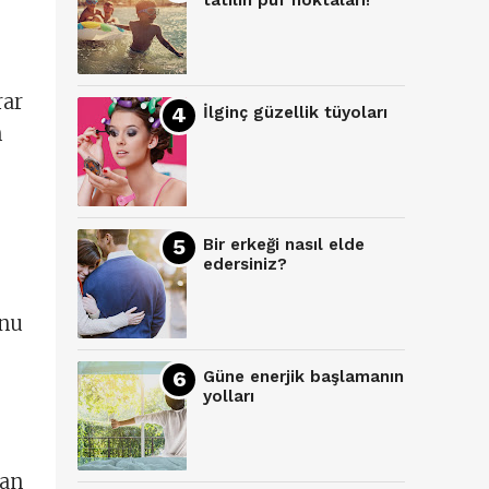
tatilin püf noktaları!
rar
İlginç güzellik tüyoları
n
Bir erkeği nasıl elde
edersiniz?
onu
Güne enerjik başlamanın
yolları
dan