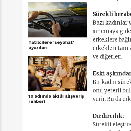
Sürekli berab
Bazı kadınlar 
sinemaya gideb
erkeklere bağlı
Tatilcilere 'seyahat'
erkekleri tam 
uyarıları
ve diğerleri
Eski aşkınd
Bir kadın süre
onu yeterli bu
10 adımda akıllı alışveriş
verir. Bu da e
rehberi
Dırdırcılık:
Sürekli eleşti