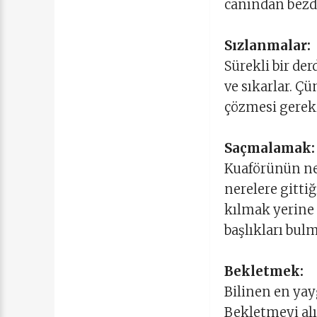
canından bezdi
Sızlanmalar:
Sürekli bir de
ve sıkarlar. Ç
çözmesi gereki
Saçmalamak
Kuaförünün ne 
nerelere gitti
kılmak yerine 
başlıkları bul
Bekletmek:
Bilinen en yay
Bekletmeyi alı