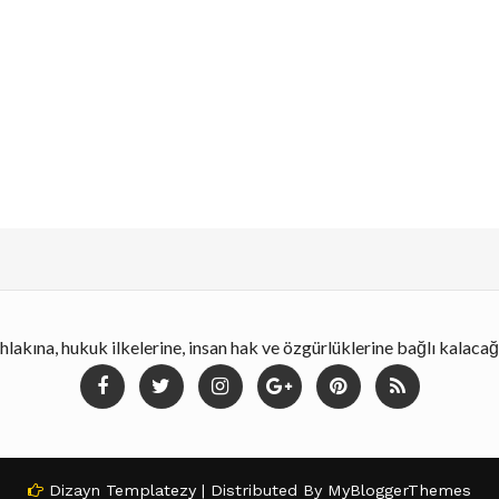
lakına, hukuk ilkelerine, insan hak ve özgürlüklerine bağlı kalaca
Dizayn
Templatezy
| Distributed By
MyBloggerThemes