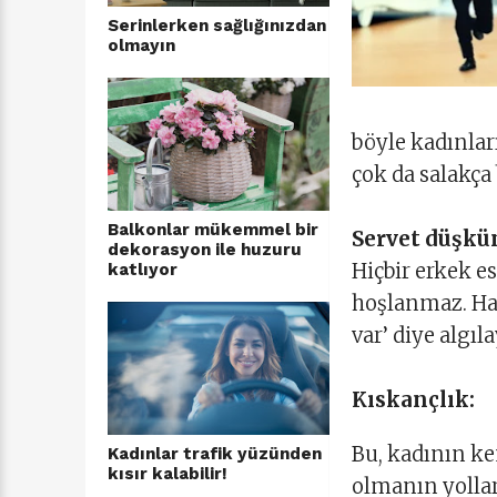
Serinlerken sağlığınızdan
olmayın
böyle kadınlar
çok da salakça 
Balkonlar mükemmel bir
Servet düşkü
dekorasyon ile huzuru
Hiçbir erkek e
katlıyor
hoşlanmaz. Hat
var’ diye algıl
Kıskançlık:
Bu, kadının ke
Kadınlar trafik yüzünden
kısır kalabilir!
olmanın yollar