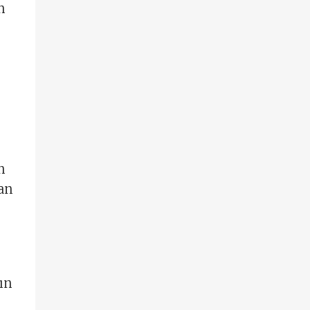
n
n
n
ran
ın