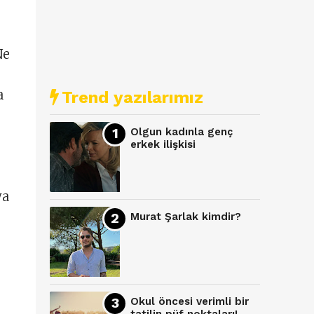
Ne
a
Trend yazılarımız
Olgun kadınla genç
erkek ilişkisi
ya
Murat Şarlak kimdir?
Okul öncesi verimli bir