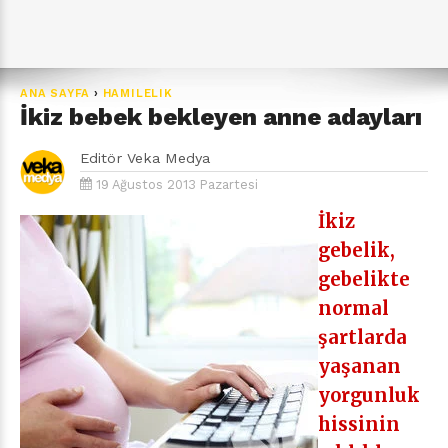
ANA SAYFA
›
HAMILELIK
İkiz bebek bekleyen anne adayları
Editör
Veka Medya
19 Ağustos 2013 Pazartesi
İkiz
gebelik,
gebelikte
normal
şartlarda
yaşanan
yorgunluk
hissinin