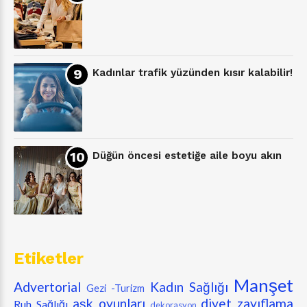
Kadınlar trafik yüzünden kısır kalabilir!
Düğün öncesi estetiğe aile boyu akın
Etiketler
Manşet
Advertorial
Kadın Sağlığı
Gezi -Turizm
aşk oyunları
diyet zayıflama
Ruh Sağlığı
dekorasyon