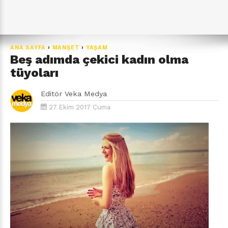
ANA SAYFA
›
MANŞET
›
YAŞAM
Beş adımda çekici kadın olma
tüyoları
Editör
Veka Medya
27 Ekim 2017 Cuma