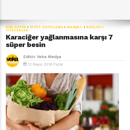
ANA SAYFA
›
DIYET ZAYIFLAMA
›
MANŞET
›
SAĞLIKLI
YIYECEKLER
Karaciğer yağlanmasına karşı 7
süper besin
Editör
Veka Medya
13 Mayıs 2018 Pazar