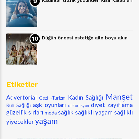
Kadınlar trafik yüzünden kısır kalabilir!
Düğün öncesi estetiğe aile boyu akın
Etiketler
Manşet
Advertorial
Kadın Sağlığı
Gezi -Turizm
aşk oyunları
diyet zayıflama
Ruh Sağlığı
dekorasyon
güzellik sırları
sağlık
sağlıklı yaşam
sağlıklı
moda
yaşam
yiyecekler