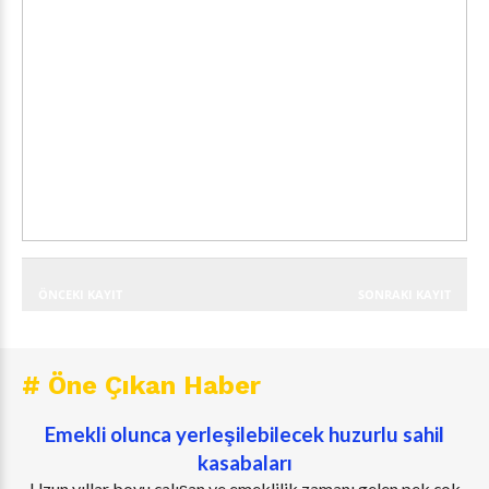
ÖNCEKI KAYIT
SONRAKI KAYIT
# Öne Çıkan Haber
Emekli olunca yerleşilebilecek huzurlu sahil
kasabaları
Uzun yıllar boyu çalışan ve emeklilik zamanı gelen pek çok