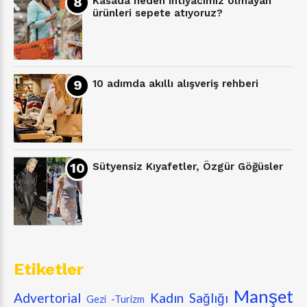
Kasada neden ihtiyacımız olmayan
ürünleri sepete atıyoruz?
10 adımda akıllı alışveriş rehberi
Sütyensiz Kıyafetler, Özgür Göğüsler
Etiketler
Manşet
Advertorial
Kadın Sağlığı
Gezi -Turizm