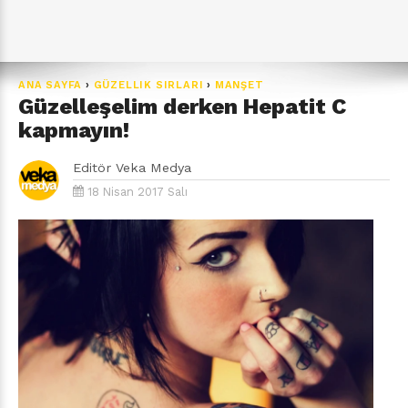
ANA SAYFA
›
GÜZELLIK SIRLARI
›
MANŞET
Güzelleşelim derken Hepatit C
kapmayın!
Editör
Veka Medya
18 Nisan 2017 Salı