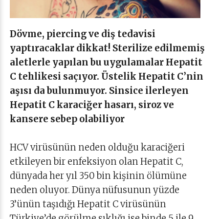
Dövme, piercing ve diş tedavisi
yaptıracaklar dikkat! Sterilize edilmemiş
aletlerle yapılan bu uygulamalar Hepatit
C tehlikesi saçıyor. Üstelik Hepatit C’nin
aşısı da bulunmuyor. Sinsice ilerleyen
Hepatit C karaciğer hasarı, siroz ve
kansere sebep olabiliyor
HCV virüsünün neden olduğu karaciğeri
etkileyen bir enfeksiyon olan Hepatit C,
dünyada her yıl 350 bin kişinin ölümüne
neden oluyor. Dünya nüfusunun yüzde
3’ünün taşıdığı Hepatit C virüsünün
Türkiye’de görülme sıklığı ise binde 5 ile 9