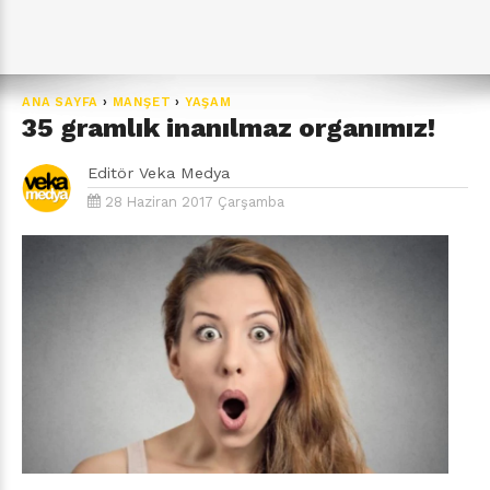
ANA SAYFA
›
MANŞET
›
YAŞAM
35 gramlık inanılmaz organımız!
Editör
Veka Medya
28 Haziran 2017 Çarşamba