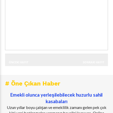
ÖNCEKI KAYIT
SONRAKI KAYIT
# Öne Çıkan Haber
Emekli olunca yerleşilebilecek huzurlu sahil
kasabaları
Uzun yıllar boyu çalışan ve emeklilik zamanı gelen pek çok
kişi yeni başlangıçlar yapmanın hayalini kuruyor. Online