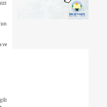
izi
anın
a ve
gili
e