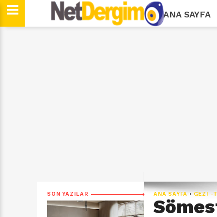
ANA SAYFA
SON YAZILAR
ANA SAYFA
›
GEZI -
Sömesti