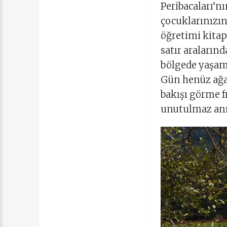
Peribacaları’n
çocuklarınızın
öğretimi kitap
satır araların
bölgede yaşama
Gün henüz ağar
bakışı görme f
unutulmaz anı