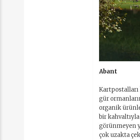
Abant
Kartpostalları
gür ormanların
organik ürünle
bir kahvaltıyl
görünmeyen yap
çok uzakta çeki