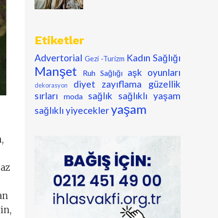
Etiketler
Advertorial
Kadın Sağlığı
Gezi -Turizm
Manşet
aşk oyunları
Ruh Sağlığı
diyet zayıflama
güzellik
dekorasyon
sırları
sağlık
sağlıklı yaşam
moda
yaşam
sağlıklı yiyecekler
,
maz
an
in,