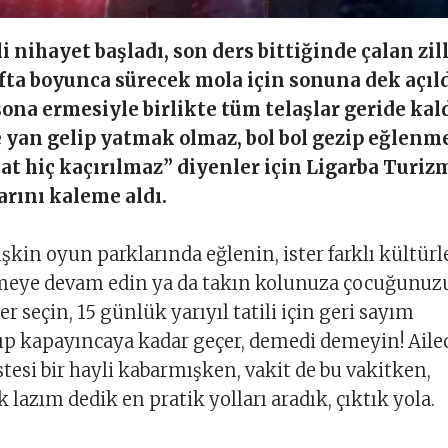
i nihayet başladı, son ders bittiğinde çalan zil
afta boyunca sürecek mola için sonuna dek açıld
ona ermesiyle birlikte tüm telaşlar geride kald
ye yan gelip yatmak olmaz, bol bol gezip eğlenm
rsat hiç kaçırılmaz” diyenler için Ligarba Turiz
arını kaleme aldı.
işkin oyun parklarında eğlenin, ister farklı kültürl
meye devam edin ya da takın kolunuza çocuğunuz
er seçin, 15 günlük yarıyıl tatili için geri sayım
çıp kapayıncaya kadar geçer, demedi demeyin! Aile
stesi bir hayli kabarmışken, vakit de bu vakitken,
lazım dedik en pratik yolları aradık, çıktık yola.