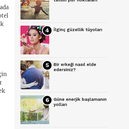
tatilin püf noktaları!
rada
otel
ek
İlginç güzellik tüyoları
Bir erkeği nasıl elde
edersiniz?
çin
r
ek
Güne enerjik başlamanın
yolları