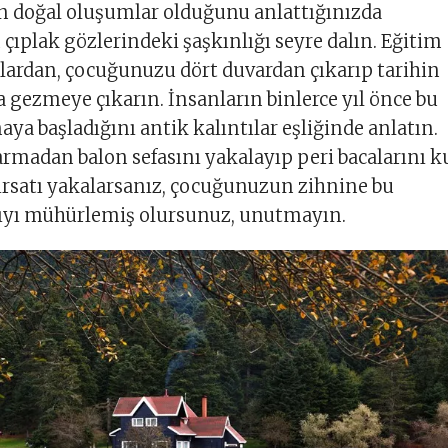
ın doğal oluşumlar olduğunu anlattığınızda
 çıplak gözlerindeki şaşkınlığı seyre dalın. Eğitim
lardan, çocuğunuzu dört duvardan çıkarıp tarihin
da gezmeye çıkarın. İnsanların binlerce yıl önce bu
ya başladığını antik kalıntılar eşliğinde anlatın.
madan balon sefasını yakalayıp peri bacalarını k
ırsatı yakalarsanız, çocuğunuzun zihnine bu
yı mühürlemiş olursunuz, unutmayın.