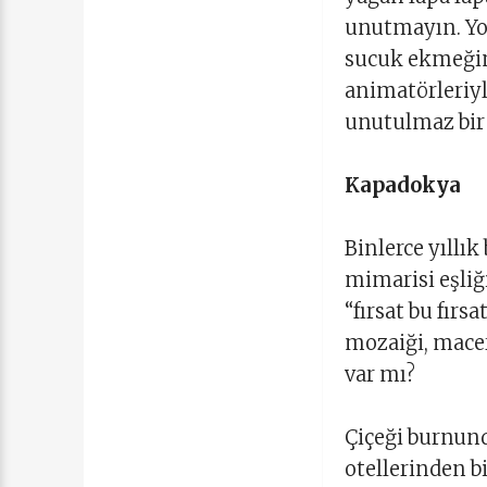
unutmayın. Yor
sucuk ekmeğin
animatörleriy
unutulmaz bir 
Kapadokya
Binlerce yıllık
mimarisi eşliğ
“fırsat bu fırs
mozaiği, mace
var mı?
Çiçeği burnun
otellerinden b