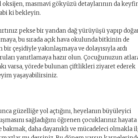
l oksijen, masmavi gökyüzü detaylarının da keyfin
abi ki bekleyin.
sırtınız pekse bir yandan dağ yürüyüşü yapıp doğ
lmaya, bu sırada açık hava okulunda bitkinin de
 bir çeşidiyle yakınlaşmaya ve dolayısıyla ardı
ruları yanıtlamaya hazır olun. Çocuğunuzun atlar
kı varsa, yörede bulunan çiftlikleri ziyaret ederek
eyim yaşayabilirsiniz.
unca güzelliğe yol açtığını, heyelanın büyüleyici
uşmasını sağladığını öğrenen çocuklarınız hayata
le bakmak, daha dayanıklı ve mücadeleci olmakla il
rmazlar mı dersiniz. Bu dönem varsın karnelerind