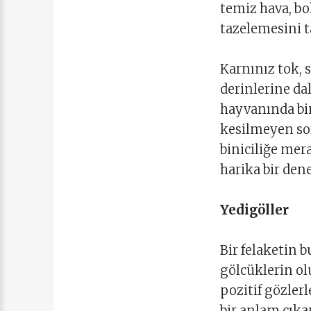
temiz hava, bo
tazelemesini t
Karnınız tok, 
derinlerine da
hayvanında bin
kesilmeyen so
biniciliğe mera
harika bir den
Yedigöller
Bir felaketin b
gölcüklerin ol
pozitif gözler
bir anlam çıka