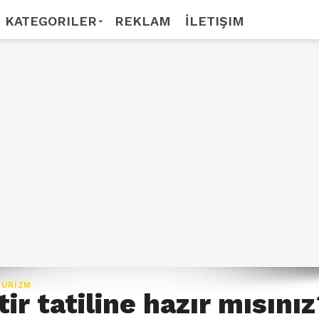
KATEGORILER
REKLAM
İLETIŞIM
TURIZM
r tatiline hazır mısını