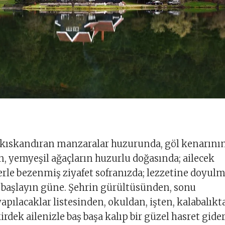
 kıskandıran manzaralar huzurunda, göl kenarının
, yemyeşil ağaçların huzurlu doğasında; ailecek
rle bezenmiş ziyafet sofranızda; lezzetine doyul
a başlayın güne. Şehrin gürültüsünden, sonu
ılacaklar listesinden, okuldan, işten, kalabalıkt
rdek ailenizle baş başa kalıp bir güzel hasret gider