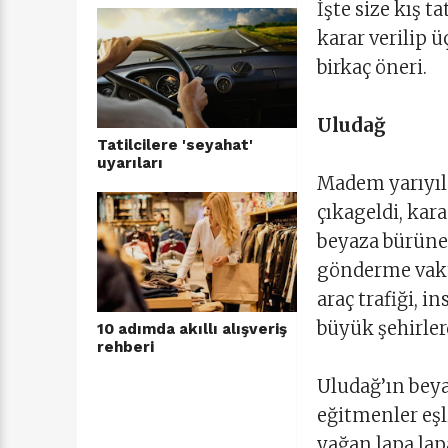
İşte size kış t
karar verilip 
birkaç öneri.
Uludağ
Tatilcilere 'seyahat'
uyarıları
Madem yarıyıl 
çıkageldi, kara
beyaza bürüne
gönderme vakti
araç trafiği, 
büyük şehirlerd
10 adımda akıllı alışveriş
rehberi
Uludağ’ın beya
eğitmenler eşl
yağan lapa lap