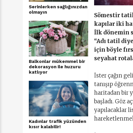
Serinlerken sağlığınızdan
olmayın
Sömestir tatil
kapılar iki h
İlk dönemin s
“Adı tatil di
için böyle fı
seyahat rotal
Balkonlar mükemmel bir
dekorasyon ile huzuru
katlıyor
İster çağın gel
tanışıp öğren
haritadan bir y
başladı. Göz a
yapılacaklar li
hareketlenmek 
Kadınlar trafik yüzünden
kısır kalabilir!