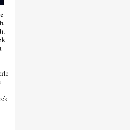
le
ı.
ı.
ek
m
erle
u
cek