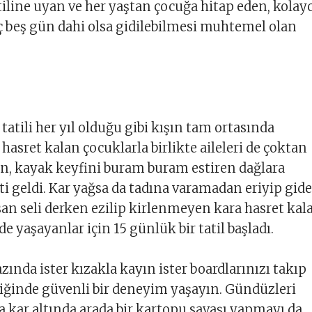
atiline uyan ve her yaştan çocuğa hitap eden, kolay
üç beş gün dahi olsa gidilebilmesi muhtemel olan
tatili her yıl olduğu gibi kışın tam ortasında
 hasret kalan çocuklarla birlikte aileleri de çoktan
n, kayak keyfini buram buram estiren dağlara
 geldi. Kar yağsa da tadına varamadan eriyip gide
insan seli derken ezilip kirlenmeyen kara hasret kal
e yaşayanlar için 15 günlük bir tatil başladı.
zında ister kızakla kayın ister boardlarınızı takıp
iğinde güvenli bir deneyim yaşayın. Gündüzleri
a kar altında arada bir kartopu savaşı yapmayı da