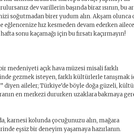
ulursanız dev varillerin başında biraz ısının, bu a
izi soğutmadan birer yudum alın. Akşam olunca 
le eğlencenize hız kesmeden devam ederken ailec
hafta sonu kaçamağı için bu fırsatı kaçırmayın!
 bir medeniyeti açık hava müzesi misali farklı
inde gezmek isteyen, farklı kültürlerle tanışmak i
at” diyen aileler; Türkiye’de böyle doğa güzeli, kültü
ranın en merkezi dururken uzaklara bakmaya ger
da, karnesi kolunda çocuğunuzu alın, mağara
irinde eşsiz bir deneyim yaşamaya hazırlanın.