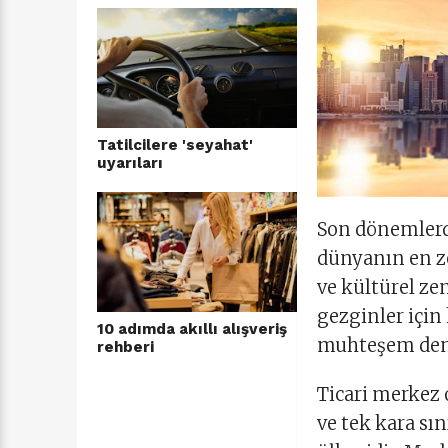
Tatilcilere 'seyahat'
uyarıları
Son dönemlerde
dünyanın en ze
ve kültürel zen
gezginler için
10 adımda akıllı alışveriş
muhteşem deney
rehberi
Ticari merkez 
ve tek kara sı