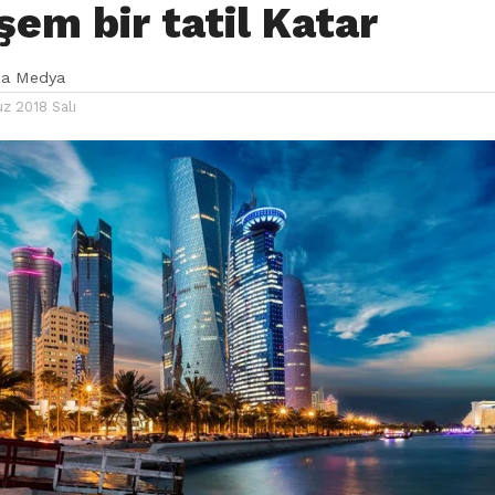
em bir tatil Katar
ka Medya
 2018 Salı