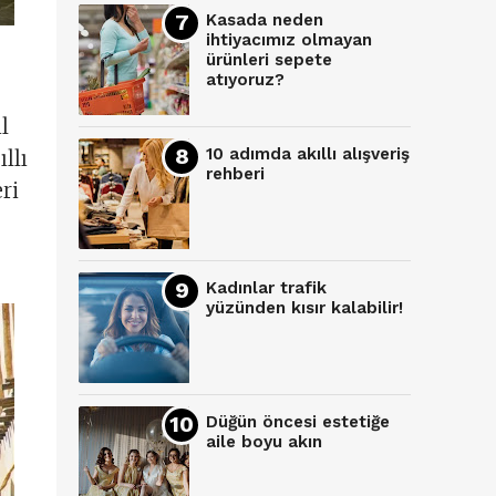
Kasada neden
ihtiyacımız olmayan
ürünleri sepete
atıyoruz?
l
10 adımda akıllı alışveriş
llı
rehberi
ri
Kadınlar trafik
yüzünden kısır kalabilir!
Düğün öncesi estetiğe
aile boyu akın