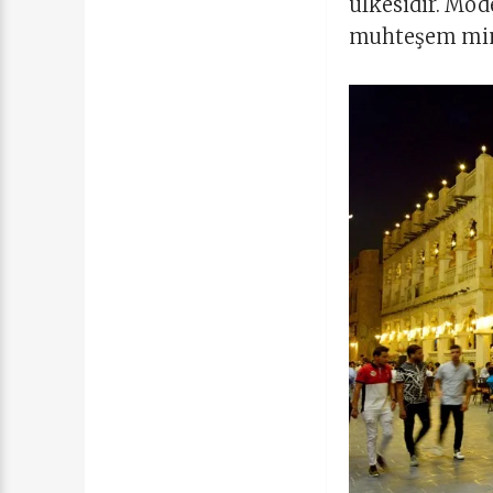
ülkesidir. Mod
muhteşem mimar