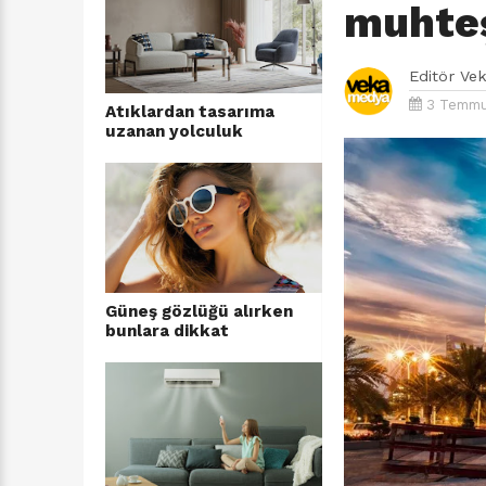
muhteş
Editör
Ve
3 Temmuz
Atıklardan tasarıma
uzanan yolculuk
Güneş gözlüğü alırken
bunlara dikkat