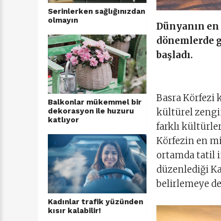
Serinlerken sağlığınızdan
olmayın
Dünyanın en 
dönemlerde g
başladı.
Basra Körfezi
Balkonlar mükemmel bir
dekorasyon ile huzuru
kültürel zengin
katlıyor
farklı kültürle
Körfezin en mi
ortamda tatil 
düzenlediği Ka
belirlemeye d
Kadınlar trafik yüzünden
kısır kalabilir!