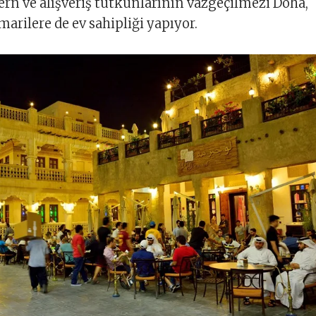
ern ve alışveriş tutkunlarının vazgeçilmezi Doha,
ilere de ev sahipliği yapıyor.