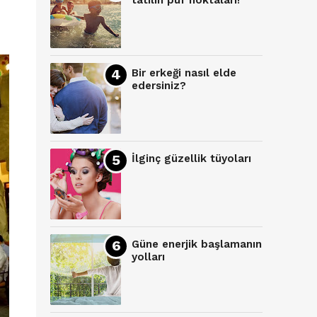
tatilin püf noktaları!
Bir erkeği nasıl elde
edersiniz?
İlginç güzellik tüyoları
Güne enerjik başlamanın
yolları