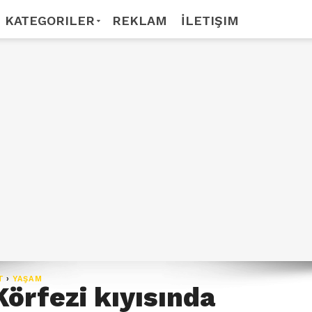
KATEGORILER
REKLAM
İLETIŞIM
T
›
YAŞAM
Körfezi kıyısında