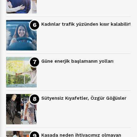
Kadınlar trafik yüzünden kısır kalabilir!
Güne enerjik başlamanın yolları
Sütyensiz Kıyafetler, Özgür Göğüsler
Kasada neden ihtiyacımız olmayan