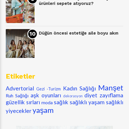
ürünleri sepete atıyoruz?
Düğün öncesi estetiğe aile boyu akın
Etiketler
Manşet
Advertorial
Kadın Sağlığı
Gezi -Turizm
aşk oyunları
diyet zayıflama
Ruh Sağlığı
dekorasyon
güzellik sırları
sağlık
sağlıklı yaşam
sağlıklı
moda
yaşam
yiyecekler