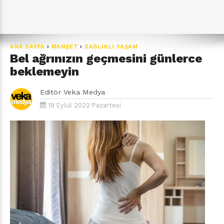
ANA SAYFA
›
MANŞET
›
SAĞLIKLI YAŞAM
Bel ağrınızın geçmesini günlerce
beklemeyin
Editör
Veka Medya
19 Eylül 2022 Pazartesi