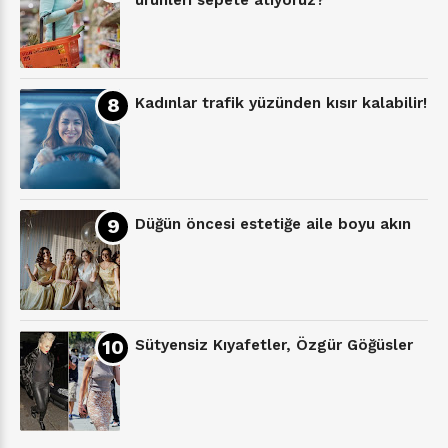
ürünleri sepete atıyoruz?
Kadınlar trafik yüzünden kısır kalabilir!
Düğün öncesi estetiğe aile boyu akın
Sütyensiz Kıyafetler, Özgür Göğüsler