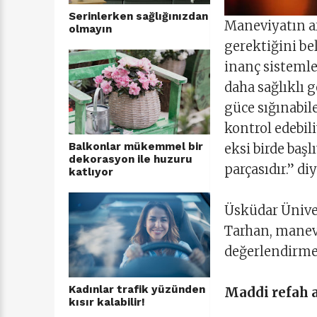
Serinlerken sağlığınızdan
Maneviyatın ar
olmayın
gerektiğini bel
inanç sistemler
daha sağlıklı 
güce sığınabi
kontrol edebili
Balkonlar mükemmel bir
eksi birde başl
dekorasyon ile huzuru
parçasıdır.” di
katlıyor
Üsküdar Üniver
Tarhan, manevi
değerlendirme
Kadınlar trafik yüzünden
Maddi refah 
kısır kalabilir!