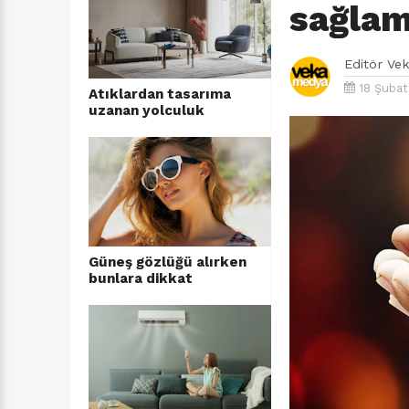
sağlaml
Editör
Ve
18 Şubat
Atıklardan tasarıma
uzanan yolculuk
Güneş gözlüğü alırken
bunlara dikkat