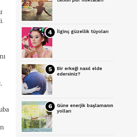
tatilin püf noktaları!
ar
i.
İlginç güzellik tüyoları
ını
Bir erkeği nasıl elde
edersiniz?
,
Güne enerjik başlamanın
ruba
yolları
in
.