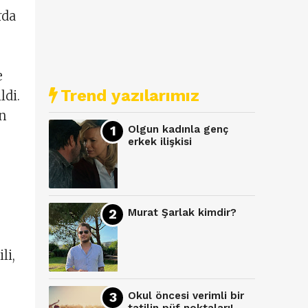
rda
e
Trend yazılarımız
ldi.
an
Olgun kadınla genç
erkek ilişkisi
Murat Şarlak kimdir?
li,
Okul öncesi verimli bir