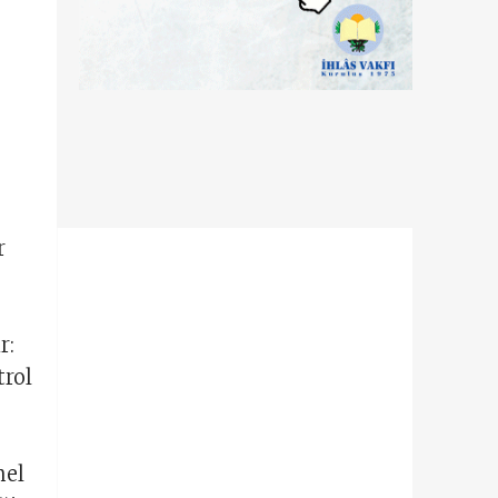
r
r:
trol
mel