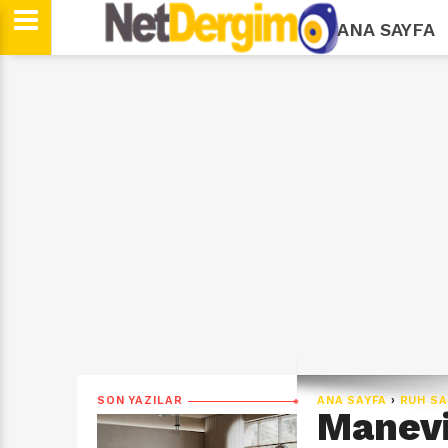
ANA SAYFA
SON YAZILAR
ANA SAYFA
›
RUH SA
Manevi