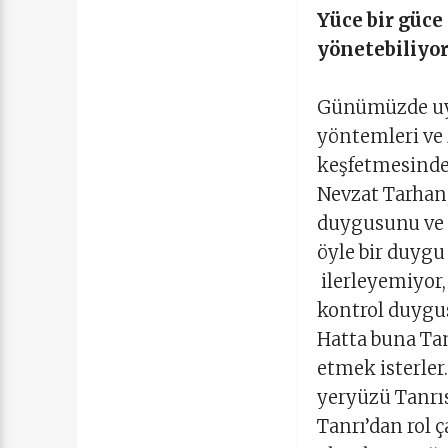
Yüce bir güce
yönetebiliyor
Günümüzde uyg
yöntemleri ve 
keşfetmesinde 
Nevzat Tarhan,
duygusunu ve k
öyle bir duygu 
ilerleyemiyor
kontrol duygusu
Hatta buna Tan
etmek isterler
yeryüzü Tanrıs
Tanrı’dan rol