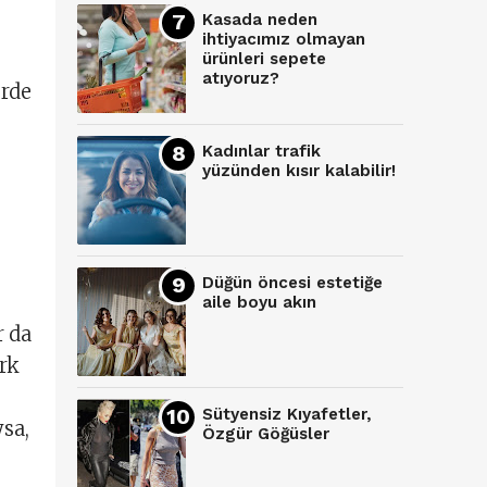
Kasada neden
ihtiyacımız olmayan
ürünleri sepete
atıyoruz?
erde
Kadınlar trafik
yüzünden kısır kalabilir!
Düğün öncesi estetiğe
aile boyu akın
r da
rk
Sütyensiz Kıyafetler,
sa,
Özgür Göğüsler