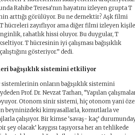
nda Rahibe Teresa’nın hayatını izleyen grupta T
inin arttığı görülüyor. Bu ne demektir? Aşk filmi
 hücreleri zayıflıyor ama diğer filmi izleyen kişil
enginlik, rahatlık hissi oluyor. Bu duygular, T
seltiyor. T hücresinin iyi çalışması bağışıklık
çalıştığını gösteriyor.” dedi.
eri bağışıklık sistemini etkiliyor
ç sistemlerinin onların bağışıklık sistemini
aydeden Prof. Dr. Nevzat Tarhan, “Yapılan çalışmala
yuyor. Otonom sinir sistemi, hiç otonom yani öze
n beyninizdeki kimyasallarla, komutlarla ve
larla çalışıyor. Bir kimse ‘savaş- kaç’ durumunday
ir şey olacak’ kaygısı taşıyorsa her an tehlikede