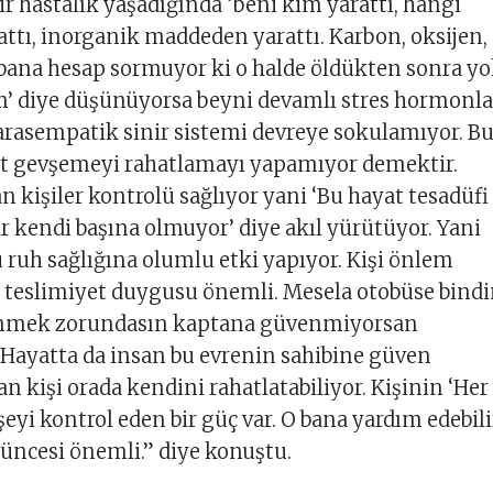
ir hastalık yaşadığında ‘beni kim yarattı, hangi
tı, inorganik maddeden yarattı. Karbon, oksijen,
 bana hesap sormuyor ki o halde öldükten sonra y
m’ diye düşünüyorsa beyni devamlı stres hormonla
parasempatik sinir sistemi devreye sokulamıyor. B
t gevşemeyi rahatlamayı yapamıyor demektir.
n kişiler kontrolü sağlıyor yani ‘Bu hayat tesadüfi
lar kendi başına olmuyor’ diye akıl yürütüyor. Yani
ruh sağlığına olumlu etki yapıyor. Kişi önlem
 teslimiyet duygusu önemli. Mesela otobüse bind
nmek zorundasın kaptana güvenmiyorsan
Hayatta da insan bu evrenin sahibine güven
n kişi orada kendini rahatlatabiliyor. Kişinin ‘Her
 şeyi kontrol eden bir güç var. O bana yardım edebili
üncesi önemli.” diye konuştu.