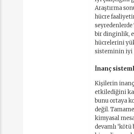
Araştırma sonu
hücre faaliyet
seyredenlerde T
bir dinginlik, 
hücrelerini yük
sisteminin iyi 
İnanç sisteml
Kişilerin inan
etkilediğini k
bunu ortaya ko
değil. Tamame
kimyasal mesaj
devamlı ‘kötü b