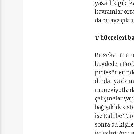
yazarlık gibi 
kavramlar orta
da ortaya çıkt
T hücreleri b
Bu zeka türünde
kaydeden Prof.
profesörlerin
dindar ya da m
maneviyatla dah
çalışmalar yap
bağışıklık sist
ise Rahibe Tere
sonra bu kişile
iyi çalıştığını