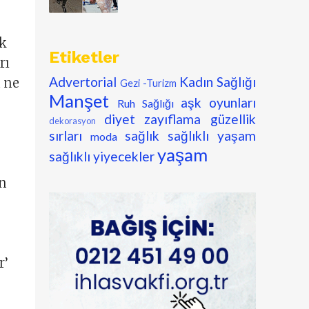
ok
Etiketler
rı
Advertorial
Kadın Sağlığı
u ne
Gezi -Turizm
Manşet
aşk oyunları
Ruh Sağlığı
diyet zayıflama
güzellik
dekorasyon
sırları
sağlık
sağlıklı yaşam
moda
yaşam
sağlıklı yiyecekler
in
r’