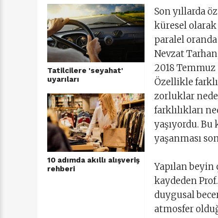
Son yıllarda öz
küresel olara
paralel oranda
Nevzat Tarhan
2018 Temmuz ay
Tatilcilere 'seyahat'
uyarıları
Özellikle fark
zorluklar nede
farklılıkları 
yaşıyordu. Bu 
yaşanması sonu
10 adımda akıllı alışveriş
Yapılan beyin 
rehberi
kaydeden Prof. 
duygusal beceril
atmosfer olduğ