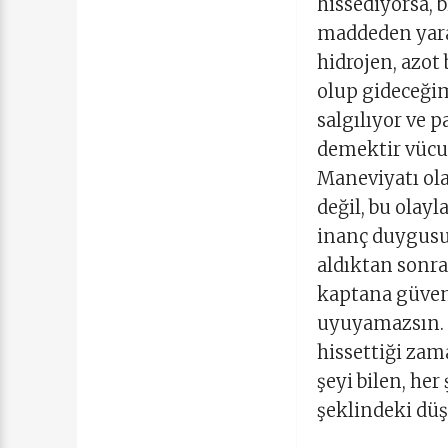
hissediyorsa, b
maddeden yarat
hidrojen, azot
olup gideceği
salgılıyor ve 
demektir vücu
Maneviyatı ola
değil, bu olay
inanç duygusu 
aldıktan sonra
kaptana güve
uyuyamazsın. 
hissettiği zama
şeyi bilen, her
şeklindeki düş