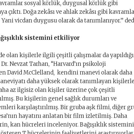
kavramlar sosyal körlük, duygusal körlük gibi
ya çıktı. Doğa zekâsı ve ahlak zekâsı gibi kavraml
ı. Yani vicdan duygusu olarak da tanımlanıyor.” ded
ağışıklık sistemini etkiliyor
 olan kişilerle ilgili çeşitli çalışmalar da yapıldığ
 Dr. Nevzat Tarhan, “Harvard’ın psikoloji
den David McClelland, kendini manevi olarak daha
aneviyatı daha yüksek olarak tanımlayan kişilerle
a az ilgisiz olan kişiler üzerine çok çeşitli
ılmış. Bu kişilerin genel sağlık durumları ve
emleri karşılaştırılmış. Bir gruba aşk filmi, diğer g
sa’nın hayatını anlatan bir film izletilmiş. Daha
rin, kan hücreleri inceleniyor. Bağışıklık sistemin
 gösteren T hücrelerinin faaliyetlerini araştırıyorlar