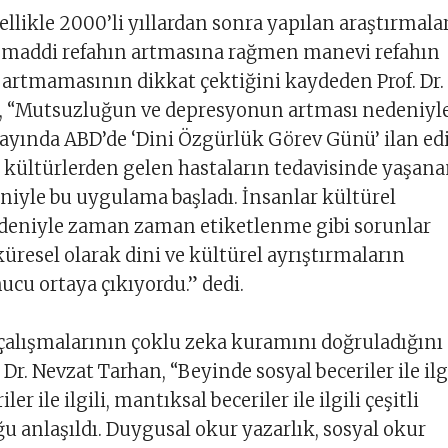
ellikle 2000’li yıllardan sonra yapılan araştırmala
k maddi refahın artmasına rağmen manevi refahın
 artmamasının dikkat çektiğini kaydeden Prof. Dr.
, “Mutsuzluğun ve depresyonun artması nedeniyl
ında ABD’de ‘Dini Özgürlük Görev Günü’ ilan edi
lı kültürlerden gelen hastaların tedavisinde yaşan
niyle bu uygulama başladı. İnsanlar kültürel
nedeniyle zaman zaman etiketlenme gibi sorunlar
küresel olarak dini ve kültürel ayrıştırmaların
cu ortaya çıkıyordu.” dedi.
çalışmalarının çoklu zeka kuramını doğruladığını
Dr. Nevzat Tarhan, “Beyinde sosyal beceriler ile ilgi
er ile ilgili, mantıksal beceriler ile ilgili çeşitli
u anlaşıldı. Duygusal okur yazarlık, sosyal okur