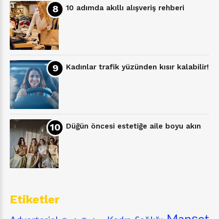
10 adımda akıllı alışveriş rehberi
Kadınlar trafik yüzünden kısır kalabilir!
Düğün öncesi estetiğe aile boyu akın
Etiketler
Manşet