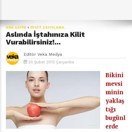
ANA SAYFA
›
DIYET ZAYIFLAMA
Aslında İştahınıza Kilit
Vurabilirsiniz!...
Editör
Veka Medya
20 Şubat 2013 Çarşamba
Bikini
mevsi
minin
yaklaş
tığı
bugünl
erde