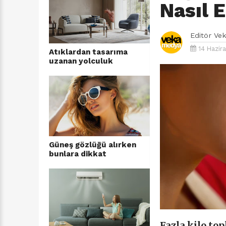
Nasıl 
Editör
Ve
14 Hazira
Atıklardan tasarıma
uzanan yolculuk
Güneş gözlüğü alırken
bunlara dikkat
Fazla kilo to