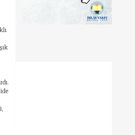
klı
şık
rdı.
ide
ü,