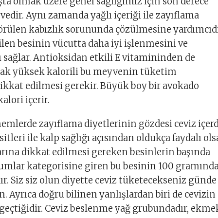
aşta olmak üzere genel sağlığımız için son derece
vedir. Aynı zamanda yağlı içeriği ile zayıflama
örülen kabızlık sorununda çözülmesine yardımcıdı
len besinin vücutta daha iyi işlenmesini ve
 sağlar. Antioksidan etkili E vitamininden de
cak yüksek kalorili bu meyvenin tüketim
ikkat edilmesi gerekir. Büyük boy bir avokado
lori içerir.
mlerde zayıflama diyetlerinin gözdesi ceviz içerd
tleri ile kalp sağlığı açısından oldukça faydalı ols
rına dikkat edilmesi gereken besinlerin başında
ohumlar kategorisine giren bu besinin 100 gramınd
ır. Siz siz olun diyette ceviz tüketecekseniz günde
. Ayrıca doğru bilinen yanlışlardan biri de cevizin
geçtiğidir. Ceviz beslenme yağ grubundadır, ekme