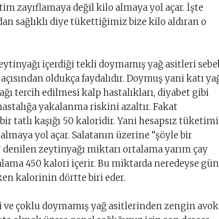
im zayıflamaya değil kilo almaya yol açar. İşte
an sağlıklı diye tükettiğimiz bize kilo aldıran o
eytinyağı içerdiği tekli doymamış yağ asitleri sebe
ı açısından oldukça faydalıdır. Doymuş yani katı ya
ğı tercih edilmesi kalp hastalıkları, diyabet gibi
hastalığa yakalanma riskini azaltır. Fakat
ir tatlı kaşığı 50 kaloridir. Yani hesapsız tüketimi
 almaya yol açar. Salatanın üzerine “şöyle bir
 denilen zeytinyağı miktarı ortalama yarım çay
talama 450 kalori içerir. Bu miktarda neredeyse gü
n kalorinin dörtte biri eder.
i ve çoklu doymamış yağ asitlerinden zengin avo