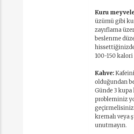
Kuru meyvele
üzümü gibi ku
zayıflama üzeri
beslenme düze
hissettiğinizd
100-150 kalori
Kahve:
Kafein
olduğundan ber
Günde 3 kupa 
probleminiz yo
geçirmelisiniz
kremalı veya ş
unutmayın.