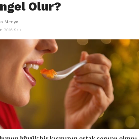
Engel Olur?
ka Medya
n 2016 Salı
plumun büyük bir kısmının ortak sorunu olmuş