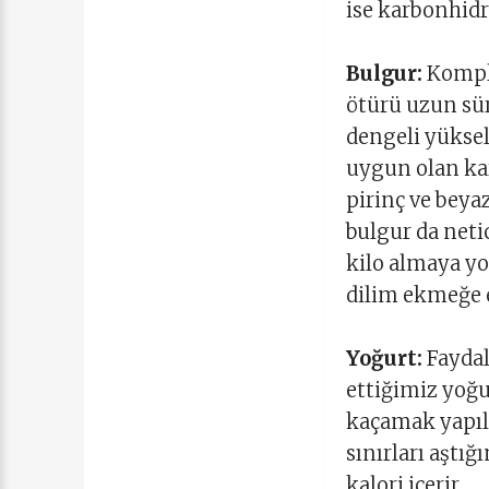
ise karbonhidr
Bulgur:
Komple
ötürü uzun sür
dengeli yüksel
uygun olan kar
pirinç ve beya
bulgur da neti
kilo almaya yo
dilim ekmeğe 
Yoğurt:
Faydal
ettiğimiz yoğ
kaçamak yapıl
sınırları aştığ
kalori içerir.