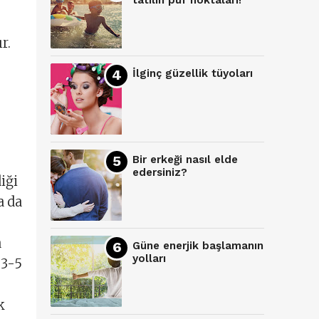
tatilin püf noktaları!
r.
İlginç güzellik tüyoları
Bir erkeği nasıl elde
edersiniz?
iği
a da
a
Güne enerjik başlamanın
yolları
 3-5
k