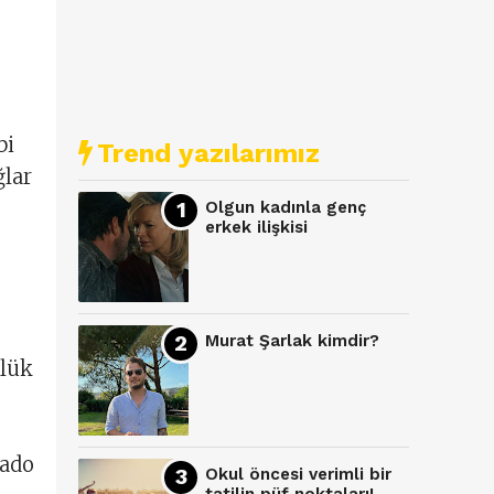
bi
Trend yazılarımız
ğlar
Olgun kadınla genç
erkek ilişkisi
Murat Şarlak kimdir?
nlük
kado
Okul öncesi verimli bir