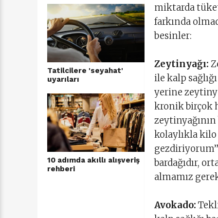
miktarda tüket
farkında olmad
besinler:
Zeytinyağı:
Z
Tatilcilere 'seyahat'
ile kalp sağlığ
uyarıları
yerine zeytinya
kronik birçok 
zeytinyağının b
kolaylıkla kilo
gezdiriyorum”
10 adımda akıllı alışveriş
bardağıdır, or
rehberi
almamız gereke
Avokado:
Tekl