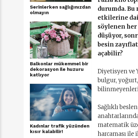
Serinlerken sağlığınızdan
durumda. Bu 
olmayın
etkilerine da
söylenen her 
düşüyor, sonr
besin zayıflat
açabilir?
Balkonlar mükemmel bir
dekorasyon ile huzuru
Diyetisyen ve 
katlıyor
bulgur, yoğurt
bilinmeyenleri
Sağlıklı besle
anahtarlarında
matematik üze
Kadınlar trafik yüzünden
kısır kalabilir!
harcaması ile i