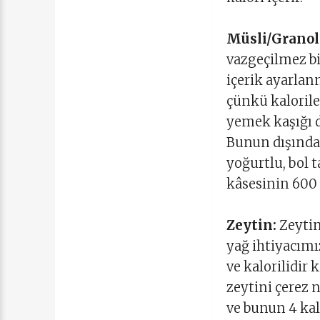
Müsli/Granol
vazgeçilmez bi
içerik ayarlan
çünkü kaloriler
yemek kaşığı d
Bunun dışında 
yoğurtlu, bol 
kâsesinin 600 
Zeytin:
Zeytin
yağ ihtiyacımı
ve kalorilidir 
zeytini çerez 
ve bunun 4 ka