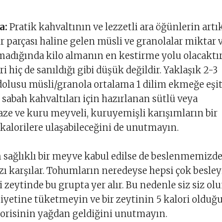
a:
Pratik kahvaltının ve lezzetli ara öğünlerin artı
r parçası haline gelen müsli ve granolalar miktar 
madığında kilo almanın en kestirme yolu olacaktı
i hiç de sanıldığı gibi düşük değildir. Yaklaşık 2-3
olusu müsli/granola ortalama 1 dilim ekmeğe eşitt
sabah kahvaltıları için hazırlanan sütlü veya
taze ve kuru meyveli, kuruyemişli karışımların bir
kalorilere ulaşabileceğini de unutmayın.
 sağlıklı bir meyve kabul edilse de beslenmemizd
zı karşılar. Tohumların neredeyse hepsi çok besley
ki zeytinde bu grupta yer alır. Bu nedenle siz siz ol
niyetine tüketmeyin ve bir zeytinin 5 kalori olduğ
lorisinin yağdan geldiğini unutmayın.