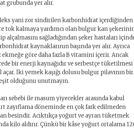
at grubunda yer alır.
ks yani zor sindirilen karbonhidrat içerdiğinden
e tok kalmaya yardımcı olan bulgur kan şekerini
ip alçalmasını sağladığından şeker hastaları içind
bonhidrat kaynaklarının başında yer alır. Ayrıca
z ekmeğe göre daha fazla B vitamini içerir. Ancak
cede bir enerji kaynağıdır ve serbestçe tüketilmesi
l açar. İki yemek kaşığı dolusu bulgur pilavının bir
eşit olduğunu unutmayın.
arı sebebi ile masum yiyecekler arasında kabul
urt zayıflama döneminde en çok fark edilmeden
an besindir. Acıktıkça yoğurt ve ayran tüketmek
ında kilo aldırır. Çünkü bir kâse yoğurt ortalama 12