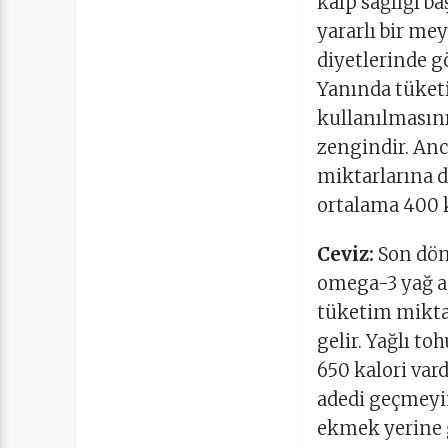
kalp sağlığı b
yararlı bir mey
diyetlerinde g
Yanında tüketi
kullanılmasını
zengindir. An
miktarlarına d
ortalama 400 ka
Ceviz:
Son döne
omega-3 yağ asi
tüketim mikta
gelir. Yağlı t
650 kalori vard
adedi geçmeyin
ekmek yerine 