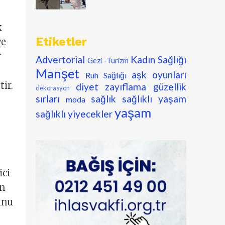
k
Etiketler
ve
r
Advertorial
Kadın Sağlığı
Gezi -Turizm
Manşet
aşk oyunları
Ruh Sağlığı
ir.
diyet zayıflama
güzellik
dekorasyon
sırları
sağlık
sağlıklı yaşam
moda
yaşam
sağlıklı yiyecekler
e
ici
un
unu