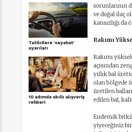
sorunlarının d
ve doğal ilaç ol
kansızlığı da 
Rakımı Yüksek
Tatilcilere 'seyahat'
uyarıları
Rakımı yüksek b
açısından zen
yıllık bal üre
olan bölgede ü
üretilen balla
10 adımda akıllı alışveriş
edilen bal, kali
rehberi
Endemik bitki
yiyeceğiniz bir