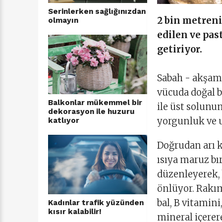
Serinlerken sağlığınızdan
2 bin metren
olmayın
edilen ve pas
getiriyor.
Sabah - akşam 
vücuda doğal b
Balkonlar mükemmel bir
ile üst solunu
dekorasyon ile huzuru
yorgunluk ve 
katlıyor
Doğrudan arı k
ısıya maruz bı
düzenleyerek, 
önlüyor. Rakım
bal, B vitamin
Kadınlar trafik yüzünden
kısır kalabilir!
mineral içerer