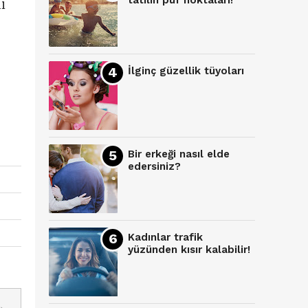
tatilin püf noktaları!
i
İlginç güzellik tüyoları
Bir erkeği nasıl elde
edersiniz?
Kadınlar trafik
yüzünden kısır kalabilir!