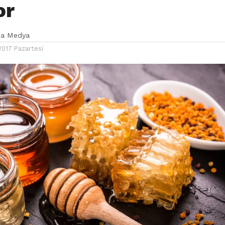
or
ka Medya
2017 Pazartesi