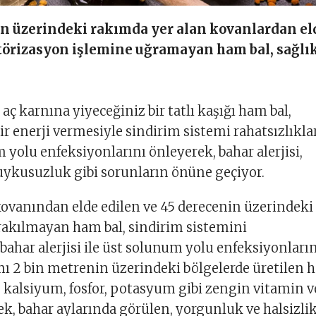
in üzerindeki rakımda yer alan kovanlardan el
törizasyon işlemine uğramayan ham bal, sağlı
aç karnına yiyeceğiniz bir tatlı kaşığı ham bal,
ir enerji vermesiyle sindirim sistemi rahatsızlıkla
m yolu enfeksiyonlarını önleyerek, bahar alerjisi,
uykusuzluk gibi sorunların önüne geçiyor.
ovanından elde edilen ve 45 derecenin üzerindeki
rakılmayan ham bal, sindirim sistemini
bahar alerjisi ile üst solunum yolu enfeksiyonları
ı 2 bin metrenin üzerindeki bölgelerde üretilen 
i, kalsiyum, fosfor, potasyum gibi zengin vitamin v
ek, bahar aylarında görülen, yorgunluk ve halsizli