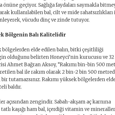
a önüne geçiyor. Sağlığa faydaları saymakla bitm
arak kullanılabilen bal, cilt ve mide rahatsızlıkları 
önleyerek, vücudu dinç ve zinde tutuyor.
 Bölgenin Balı Kalitelidir
ölgelerden elde edilen balın, bitki çeşitliliği
gin olduğunu belirten Honeyci’nin kurucusu ve 32
ticisi Ahmet Bağran Aksoy, “Rakımı bin-bin 500 me
retilen bal ile rakım olarak 2 bin-2 bin 500 metre
rı bir tutamazsınız. Rakımı yüksek bölgelerden eld
teli baldır.
ler açısından zengindir. Sabah-akşam aç karnına
 tatlı kaşığı ham bal, içerdiği vitamin ve mineraller