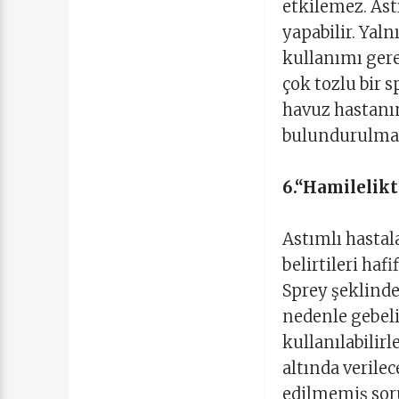
etkilemez. Ast
yapabilir. Yaln
kullanımı gere
çok tozlu bir s
havuz hastanın
bulundurulmal
6.“Hamilelikt
Astımlı hastal
belirtileri haf
Sprey şeklinde
nedenle gebel
kullanılabilir
altında verilec
edilmemiş soru