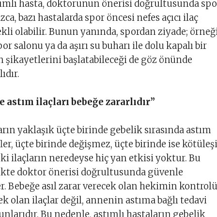
ımlı hasta, doktorunun önerisi doğrultusunda spo
ızca, bazı hastalarda spor öncesi nefes açıcı ilaç
kli olabilir. Bunun yanında, spordan ziyade; örneğ
por salonu ya da aşırı su buharı ile dolu kapalı bir
 şikayetlerini başlatabileceği de göz önünde
ıdır.
e astım ilaçları bebeğe zararlıdır”
arın yaklaşık üçte birinde gebelik sırasında astım
ifler, üçte birinde değişmez, üçte birinde ise kötüleşi
ki ilaçların neredeyse hiç yan etkisi yoktur. Bu
ikte doktor önerisi doğrultusunda güvenle
ler. Bebeğe asıl zarar verecek olan hekimin kontrol
ek olan ilaçlar değil, annenin astıma bağlı tedavi
nlarıdır. Bu nedenle, astımlı hastaların gebelik