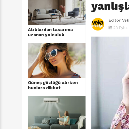
yanlışl
Editör
Ve
28 Eylül
Atıklardan tasarıma
uzanan yolculuk
Güneş gözlüğü alırken
bunlara dikkat