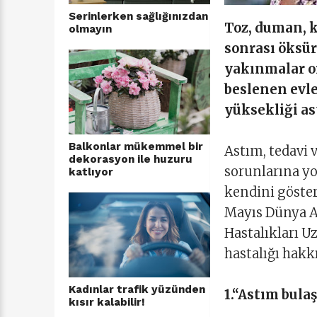
Serinlerken sağlığınızdan
Toz, duman, k
olmayın
sonrası öksür
yakınmalar or
beslenen evle
yüksekliği as
Balkonlar mükemmel bir
Astım, tedavi v
dekorasyon ile huzuru
sorunlarına yo
katlıyor
kendini göstere
Mayıs Dünya A
Hastalıkları U
hastalığı hakkı
Kadınlar trafik yüzünden
1.“Astım bulaş
kısır kalabilir!