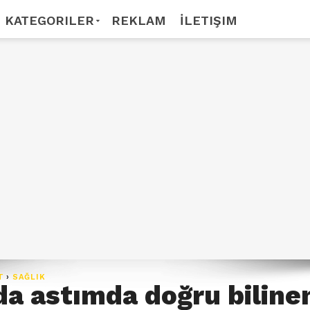
KATEGORILER
REKLAM
İLETIŞIM
T
›
SAĞLIK
da astımda doğru biline