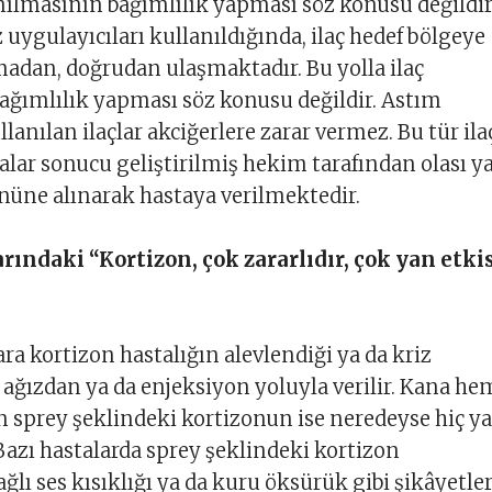
anılmasının bağımlılık yapması söz konusu değildir
 uygulayıcıları kullanıldığında, ilaç hedef bölgeye
adan, doğrudan ulaşmaktadır. Bu yolla ilaç
ağımlılık yapması söz konusu değildir. Astım
lanılan ilaçlar akciğerlere zarar vermez. Bu tür ila
lar sonucu geliştirilmiş hekim tarafından olası y
önüne alınarak hastaya verilmektedir.
arındaki “Kortizon, çok zararlıdır, çok yan etki
ra kortizon hastalığın alevlendiği ya da kriz
ağızdan ya da enjeksiyon yoluyla verilir. Kana h
 sprey şeklindeki kortizonun ise neredeyse hiç y
 Bazı hastalarda sprey şeklindeki kortizon
ğlı ses kısıklığı ya da kuru öksürük gibi şikâyetle