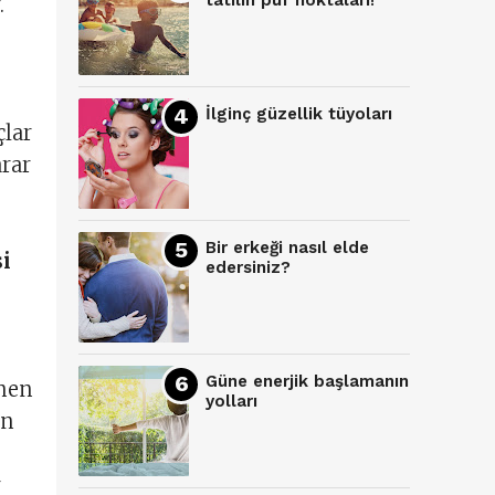
tatilin püf noktaları!
.
İlginç güzellik tüyoları
çlar
arar
Bir erkeği nasıl elde
si
edersiniz?
Güne enerjik başlamanın
emen
yolları
an
r