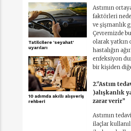
Astımın ortaya
faktörleri nede
ve şişmanlık gi
Çevremizde bul
olarak yatkın 
Tatilcilere 'seyahat'
uyarıları
hastalığın ağı
enfeksiyon du
bir kişiden diğ
2.‘’Astım ted
)alışkanlık y
10 adımda akıllı alışveriş
zarar verir”
rehberi
Astımın tedavi
ilaçlar kullan