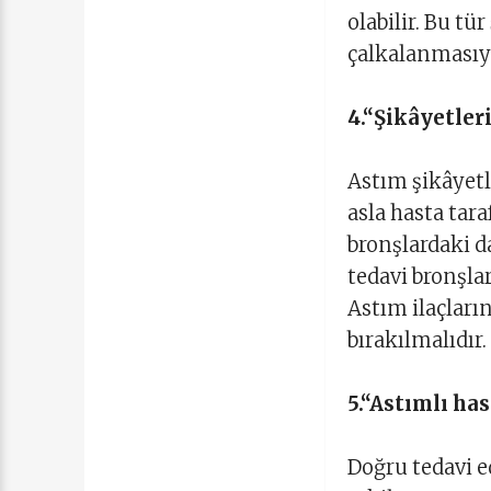
olabilir. Bu tü
çalkalanmasıyl
4.“Şikâyetler
Astım şikâyetle
asla hasta tar
bronşlardaki d
tedavi bronşla
Astım ilaçları
bırakılmalıdır.
5.“Astımlı ha
Doğru tedavi e