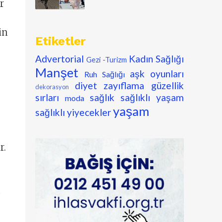
r
in
Etiketler
Advertorial
Kadın Sağlığı
Gezi -Turizm
Manşet
aşk oyunları
Ruh Sağlığı
diyet zayıflama
güzellik
dekorasyon
sırları
sağlık
sağlıklı yaşam
moda
yaşam
sağlıklı yiyecekler
r.
ü