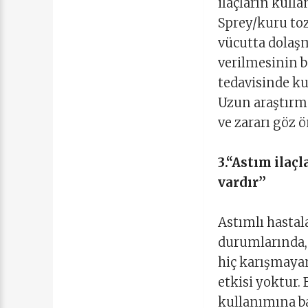
ilaçların kull
Sprey/kuru toz
vücutta dolaşm
verilmesinin b
tedavisinde kul
Uzun araştırma
ve zararı göz 
3.“Astım ilaçl
vardır’’
Astımlı hastala
durumlarında, 
hiç karışmayan
etkisi yoktur.
kullanımına ba