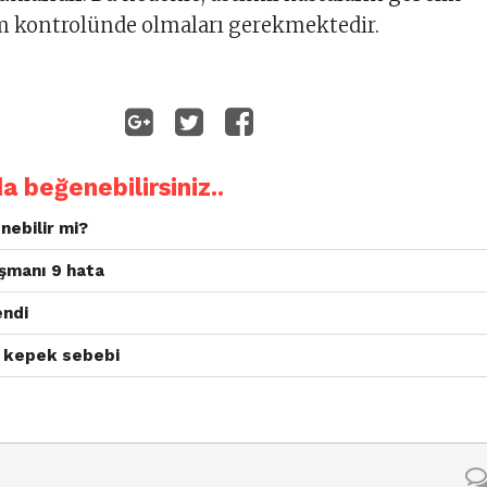
 kontrolünde olmaları gerekmektedir.
da beğenebilirsiniz..
nebilir mi?
üşmanı 9 hata
endi
i kepek sebebi