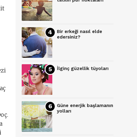
tatilin püf noktaları!
it
Bir erkeği nasıl elde
edersiniz?
İlginç güzellik tüyoları
ezi
laç
Güne enerjik başlamanın
yolları
oç.
a
i