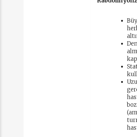
Rabdomiyoliz
Büy
her
alt
Den
alm
kap
Sta
kul
Uzu
ger
has
boz
(am
tur
has