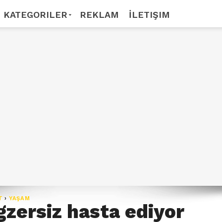
KATEGORILER
REKLAM
İLETIŞIM
T
›
YAŞAM
gzersiz hasta ediyor