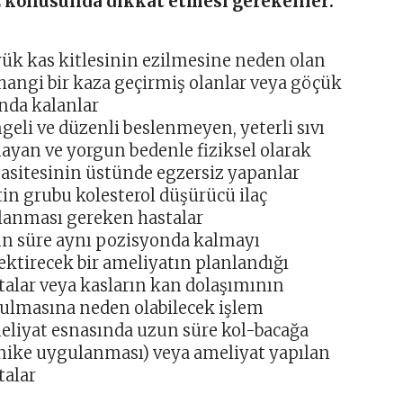
 konusunda dikkat etmesi gerekenler:
ük kas kitlesinin ezilmesine neden olan
hangi bir kaza geçirmiş olanlar veya göçük
ında kalanlar
geli ve düzenli beslenmeyen, yeterli sıvı
ayan ve yorgun bedenle fiziksel olarak
asitesinin üstünde egzersiz yapanlar
tin grubu kolesterol düşürücü ilaç
lanması gereken hastalar
n süre aynı pozisyonda kalmayı
ektirecek bir ameliyatın planlandığı
talar veya kasların kan dolaşımının
ulmasına neden olabilecek işlem
eliyat esnasında uzun süre kol-bacağa
nike uygulanması) veya ameliyat yapılan
talar