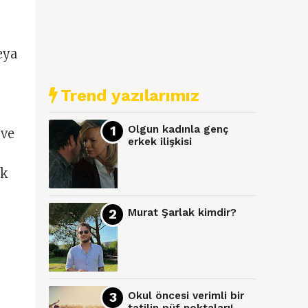
eya
Trend yazılarımız
Olgun kadınla genç
 ve
erkek ilişkisi
ik
Murat Şarlak kimdir?
Okul öncesi verimli bir