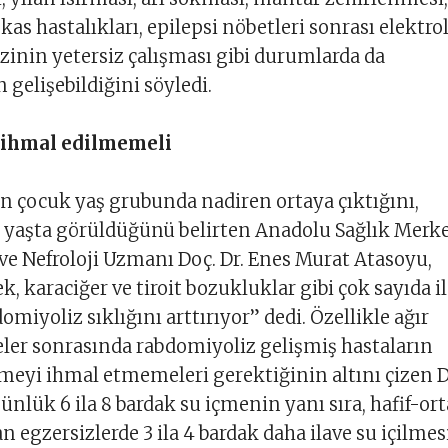
kas hastalıkları, epilepsi nöbetleri sonrası elektrol
ezinin yetersiz çalışması gibi durumlarda da
 gelişebildiğini söyledi.
i ihmal edilmemeli
 çocuk yaş grubunda nadiren ortaya çıktığını,
ri yaşta görüldüğünü belirten Anadolu Sağlık Merk
ı ve Nefroloji Uzmanı Doç. Dr. Enes Murat Atasoyu,
k, karaciğer ve tiroit bozukluklar gibi çok sayıda i
miyoliz sıklığını arttırıyor” dedi. Özellikle ağır
teler sonrasında rabdomiyoliz gelişmiş hastaların
çmeyi ihmal etmemeleri gerektiğinin altını çizen D
ünlük 6 ila 8 bardak su içmenin yanı sıra, hafif-ort
 egzersizlerde 3 ila 4 bardak daha ilave su içilmes