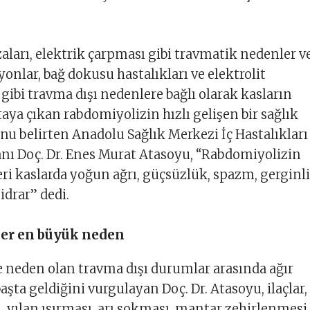
azaları, elektrik çarpması gibi travmatik nedenler v
iyonlar, bağ dokusu hastalıkları ve elektrolit
 gibi travma dışı nedenlere bağlı olarak kasların
taya çıkan rabdomiyolizin hızlı gelişen bir sağlık
u belirten Anadolu Sağlık Merkezi İç Hastalıkları
nı Doç. Dr. Enes Murat Atasoyu, “Rabdomiyolizin
leri kaslarda yoğun ağrı, güçsüzlük, spazm, gerginl
idrar” dedi.
ler en büyük neden
 neden olan travma dışı durumlar arasında ağır
aşta geldiğini vurgulayan Doç. Dr. Atasoyu, ilaçlar,
, yılan ısırması, arı sokması, mantar zehirlenmesi,