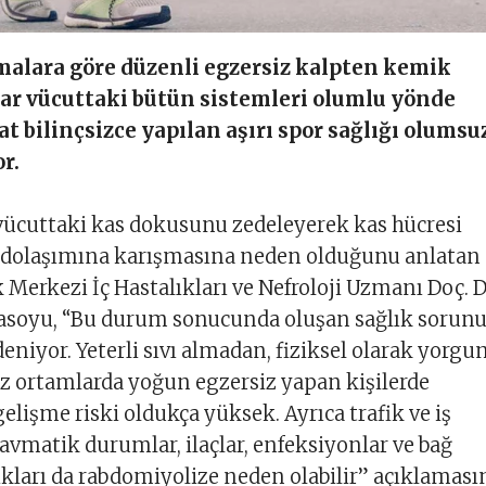
malara göre düzenli egzersiz kalpten kemik
ar vücuttaki bütün sistemleri olumlu yönde
at bilinçsizce yapılan aşırı spor sağlığı olumsu
or.
vücuttaki kas dokusunu zedeleyerek kas hücresi
n dolaşımına karışmasına neden olduğunu anlatan
 Merkezi İç Hastalıkları ve Nefroloji Uzmanı Doç. D
asoyu, “Bu durum sonucunda oluşan sağlık sorun
eniyor. Yeterli sıvı almadan, fiziksel olarak yorgun
ız ortamlarda yoğun egzersiz yapan kişilerde
elişme riski oldukça yüksek. Ayrıca trafik ve iş
ravmatik durumlar, ilaçlar, enfeksiyonlar ve bağ
kları da rabdomiyolize neden olabilir” açıklaması