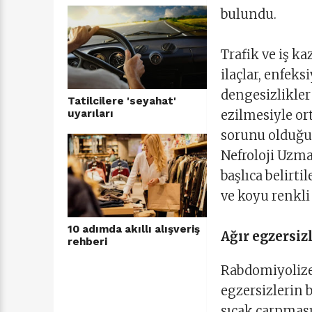
bulundu.
Trafik ve iş k
ilaçlar, enfeks
dengesizlikler
Tatilcilere 'seyahat'
uyarıları
ezilmesiyle or
sorunu olduğun
Nefroloji Uzma
başlıca belirti
ve koyu renkli 
10 adımda akıllı alışveriş
Ağır egzersiz
rehberi
Rabdomiyolize
egzersizlerin b
sıcak çarpması