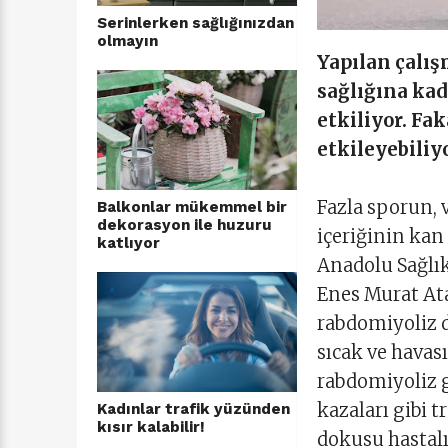
Serinlerken sağlığınızdan
olmayın
Yapılan çalış
sağlığına kad
etkiliyor. Fak
etkileyebiliy
Fazla sporun, 
Balkonlar mükemmel bir
dekorasyon ile huzuru
içeriğinin ka
katlıyor
Anadolu Sağlık
Enes Murat At
rabdomiyoliz d
sıcak ve havas
rabdomiyoliz g
kazaları gibi t
Kadınlar trafik yüzünden
kısır kalabilir!
dokusu hastalı