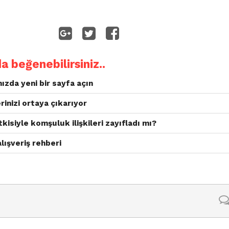
da beğenebilirsiniz..
nızda yeni bir sayfa açın
inizi ortaya çıkarıyor
tkisiyle komşuluk ilişkileri zayıfladı mı?
alışveriş rehberi