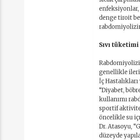
enfeksiyonlar, 
denge tiroit b
rabdomiyolizin
Sıvı tüketim
Rabdomiyolizin
genellikle ile
İç Hastalıklar
“Diyabet, böbre
kullanımı rabdo
sportif aktivi
öncelikle su i
Dr. Atasoyu, “G
düzeyde yapılan