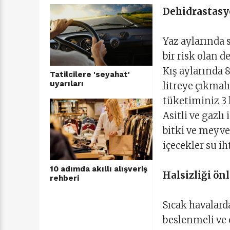
Dehidrastasyo
Yaz aylarında 
bir risk olan 
Kış aylarında 
Tatilcilere 'seyahat'
uyarıları
litreye çıkmalı
tüketiminiz 3 l
Asitli ve gazlı
bitki ve meyve 
içecekler su i
10 adımda akıllı alışveriş
Halsizliği ön
rehberi
Sıcak havalard
beslenmeli ve 