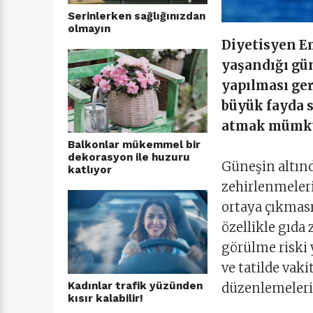
Serinlerken sağlığınızdan
olmayın
Diyetisyen Em
yaşandığı gü
yapılması ger
büyük fayda s
atmak mümkü
Balkonlar mükemmel bir
dekorasyon ile huzuru
Güneşin altın
katlıyor
zehirlenmeleri
ortaya çıkmas
özellikle gıda
görülme riski 
ve tatilde vaki
Kadınlar trafik yüzünden
düzenlemeleri
kısır kalabilir!