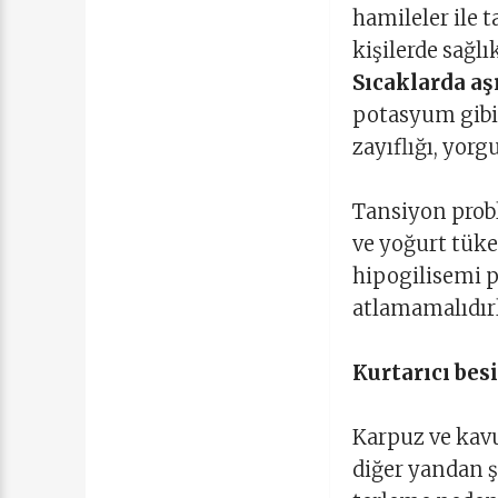
hamileler ile t
kişilerde sağl
Sıcaklarda aş
potasyum gibi 
zayıflığı, yor
Tansiyon probl
ve yoğurt tük
hipogilisemi p
atlamamalıdırl
Kurtarıcı besi
Karpuz ve kavu
diğer yandan şe