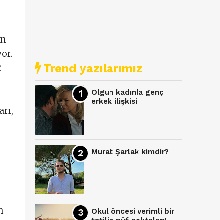
an
or.
Trend yazılarımız
2
Olgun kadınla genç
erkek ilişkisi
arı,
Murat Şarlak kimdir?
n
Okul öncesi verimli bir