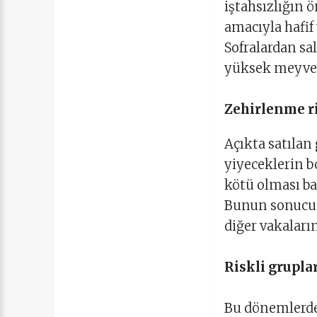
iştahsızlığın
amacıyla hafif
Sofralardan sal
yüksek meyvel
Zehirlenme ris
Açıkta satılan 
yiyeceklerin b
kötü olması ba
Bunun sonucun
diğer vakaları
Riskli gruplar.
Bu dönemlerde 