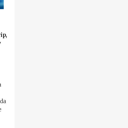
ip,
y
a
ıda
e