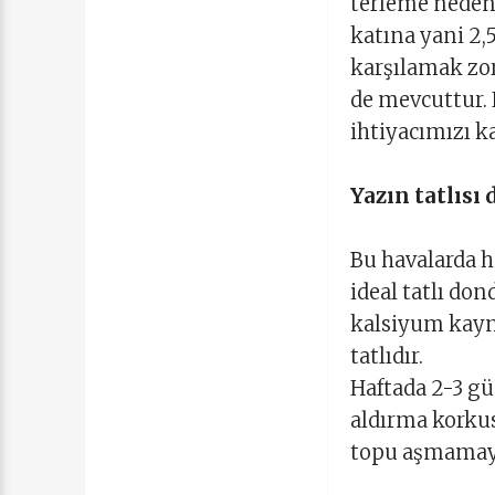
terleme nedeni
katına yani 2,5
karşılamak zor
de mevcuttur. 
ihtiyacımızı k
Yazın tatlısı
Bu havalarda ha
ideal tatlı don
kalsiyum kayna
tatlıdır.
Haftada 2-3 gü
aldırma korkus
topu aşmamaya