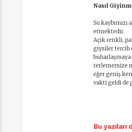
Nasıl Giyinmel
Su kaybımızı a
etmektedir.
Açık renkli, p
giysiler tercih
buharlaşmaya i
terlememize ne
eğer geniş ke
vakti geldi de 
Bu yazıları 