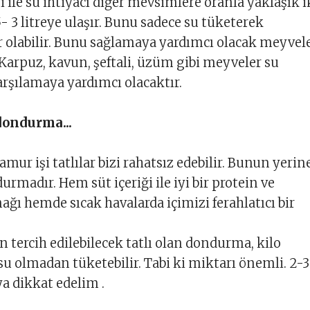
 ile su ihtiyacı diğer mevsimlere oranla yaklaşık i
- 3 litreye ulaşır. Bunu sadece su tüketerek
 olabilir. Bunu sağlamaya yardımcı olacak meyvel
Karpuz, kavun, şeftali, üzüm gibi meyveler su
arşılamaya yardımcı olacaktır.
 dondurma...
mur işi tatlılar bizi rahatsız edebilir. Bunun yerin
durmadır. Hem süt içeriği ile iyi bir protein ve
ğı hemde sıcak havalarda içimizi ferahlatıcı bir
n tercih edilebilecek tatlı olan dondurma, kilo
u olmadan tüketebilir. Tabi ki miktarı önemli. 2-3
 dikkat edelim .