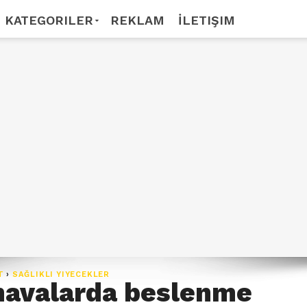
KATEGORILER
REKLAM
İLETIŞIM
T
›
SAĞLIKLI YIYECEKLER
havalarda beslenme