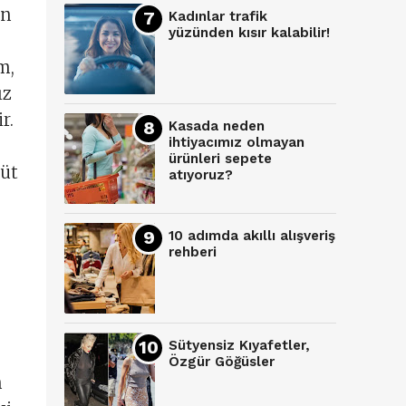
an
Kadınlar trafik
yüzünden kısır kalabilir!
m,
ız
r.
Kasada neden
ihtiyacımız olmayan
ürünleri sepete
süt
atıyoruz?
10 adımda akıllı alışveriş
rehberi
Sütyensiz Kıyafetler,
Özgür Göğüsler
n