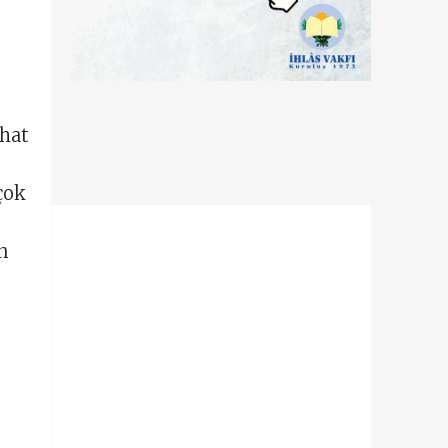
ahat
çok
n