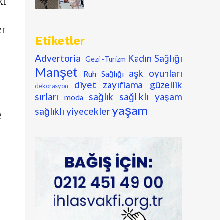
ki
er
Etiketler
Advertorial
Kadın Sağlığı
Gezi -Turizm
Manşet
aşk oyunları
Ruh Sağlığı
diyet zayıflama
güzellik
dekorasyon
sırları
sağlık
sağlıklı yaşam
moda
yaşam
sağlıklı yiyecekler
e