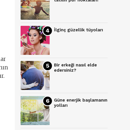
tatilin püf noktaları!
İlginç güzellik tüyoları
lar
Bir erkeği nasıl elde
ının
edersiniz?
r.
Güne enerjik başlamanın
yolları