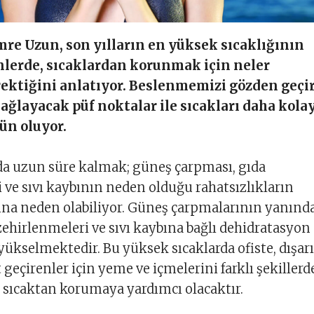
re Uzun, son yılların en yüksek sıcaklığının
nlerde, sıcaklardan korunmak için neler
ektiğini anlatıyor. Beslenmemizi gözden geçir
ağlayacak püf noktalar ile sıcakları daha kola
n oluyor.
da uzun süre kalmak; güneş çarpması, gıda
 ve sıvı kaybının neden olduğu rahatsızlıkların
ına neden olabiliyor. Güneş çarpmalarının yanınd
 zehirlenmeleri ve sıvı kaybına bağlı dehidratasyon
yükselmektedir. Bu yüksek sıcaklarda ofiste, dışar
t geçirenler için yeme ve içmelerini farklı şekillerd
 sıcaktan korumaya yardımcı olacaktır.