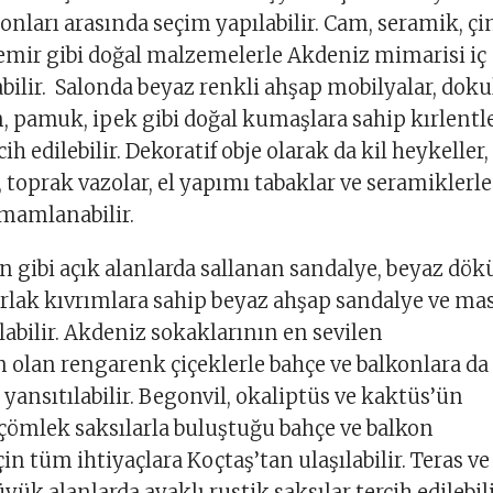
nları arasında seçim yapılabilir. Cam, seramik, çin
demir gibi doğal malzemelerle Akdeniz mimarisi iç
ilir. Salonda beyaz renkli ahşap mobilyalar, doku
n, pamuk, ipek gibi doğal kumaşlara sahip kırlentl
cih edilebilir. Dekoratif obje olarak da kil heykeller,
 toprak vazolar, el yapımı tabaklar ve seramiklerle
mamlanabilir.
n gibi açık alanlarda sallanan sandalye, beyaz dö
rlak kıvrımlara sahip beyaz ahşap sandalye ve ma
labilir. Akdeniz sokaklarının en sevilen
n olan rengarenk çiçeklerle bahçe ve balkonlara da
 yansıtılabilir. Begonvil, okaliptüs ve kaktüs’ün
çömlek saksılarla buluştuğu bahçe ve balkon
n tüm ihtiyaçlara Koçtaş’tan ulaşılabilir. Teras ve
yük alanlarda ayaklı rustik saksılar tercih edilebili