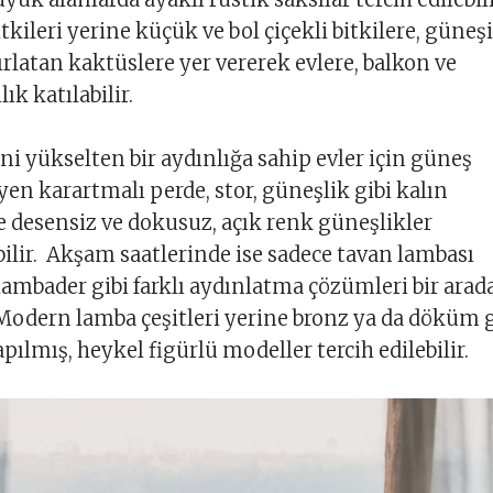
kileri yerine küçük ve bol çiçekli bitkilere, güneş
ırlatan kaktüslere yer vererek evlere, balkon ve
lık katılabilir.
ni yükselten bir aydınlığa sahip evler için güneş
yen karartmalı perde, stor, güneşlik gibi kalın
e desensiz ve dokusuz, açık renk güneşlikler
bilir. Akşam saatlerinde ise sadece tavan lambası
 lambader gibi farklı aydınlatma çözümleri bir arad
. Modern lamba çeşitleri yerine bronz ya da döküm g
pılmış, heykel figürlü modeller tercih edilebilir.