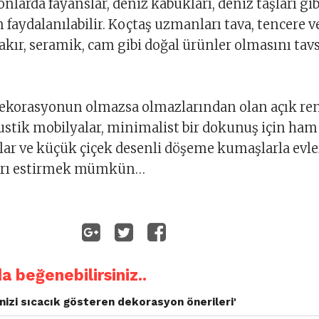
onlarda fayanslar, deniz kabukları, deniz taşları gib
 faydalanılabilir. Koçtaş uzmanları tava, tencere v
bakır, seramik, cam gibi doğal ürünler olmasını tav
dekorasyonun olmazsa olmazlarından olan açık ren
ustik mobilyalar, minimalist bir dokunuş için ham
ar ve küçük çiçek desenli döşeme kumaşlarla evle
ârı estirmek mümkün…
da beğenebilirsiniz..
inizi sıcacık gösteren dekorasyon önerileri'