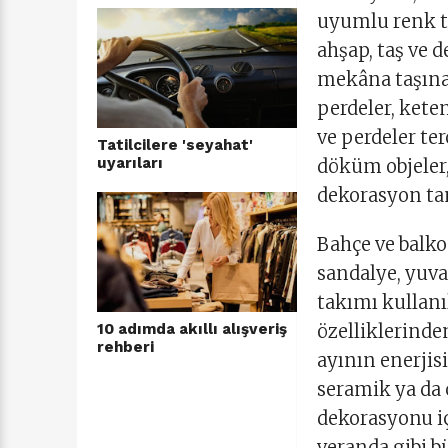
uyumlu renk to
ahşap, taş ve 
mekâna taşınab
perdeler, kete
ve perdeler ter
Tatilcilere 'seyahat'
uyarıları
döküm objeler,
dekorasyon ta
Bahçe ve balko
sandalye, yuva
takımı kullanı
özelliklerinde
10 adımda akıllı alışveriş
rehberi
ayının enerjisi
seramik ya da 
dekorasyonu içi
veranda gibi bü