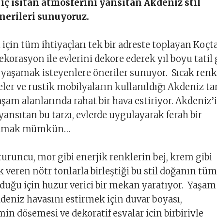
 iç ısıtan atmosferini yansıtan Akdeniz stil
nerileri sunuyoruz.
 için tüm ihtiyaçları tek bir adreste toplayan Koçta
ekorasyon ile evlerini dekore ederek yıl boyu tatil 
 yaşamak isteyenlere öneriler sunuyor. Sıcak renkl
er ve rustik mobilyaların kullanıldığı Akdeniz ta
şam alanlarında rahat bir hava estiriyor. Akdeniz’
yansıtan bu tarzı, evlerde uygulayarak ferah bir
ratmak mümkün…
 turuncu, mor gibi enerjik renklerin bej, krem gibi
k veren nötr tonlarla birleştiği bu stil doğanın tüm
duğu için huzur verici bir mekan yaratıyor. Yaşam
deniz havasını estirmek için duvar boyası,
min döşemesi ve dekoratif eşyalar için birbiriyle