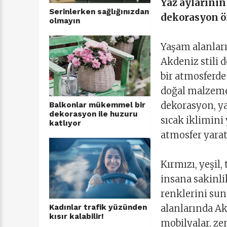
Yaz aylarının
Serinlerken sağlığınızdan
dekorasyon ö
olmayın
Yaşam alanları
Akdeniz stili d
bir atmosferde
doğal malzemel
dekorasyon, ya
Balkonlar mükemmel bir
dekorasyon ile huzuru
sıcak iklimini 
katlıyor
atmosfer ya
Kırmızı, yeşil,
insana sakinli
renklerini sun
alanlarında Ak
Kadınlar trafik yüzünden
kısır kalabilir!
mobilyalar, ze