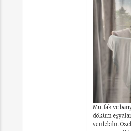
Mutfak ve bany
döküm eşyalara
verilebilir. Ö