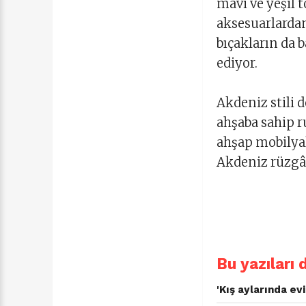
mavi ve yeşil t
aksesuarlardan
bıçakların da 
ediyor.
Akdeniz stili 
ahşaba sahip r
ahşap mobilyal
Akdeniz rüzg
Bu yazıları 
'Kış aylarında ev