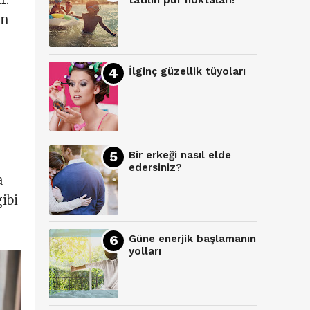
tatilin püf noktaları!
in
İlginç güzellik tüyoları
Bir erkeği nasıl elde
edersiniz?
a
ibi
Güne enerjik başlamanın
yolları