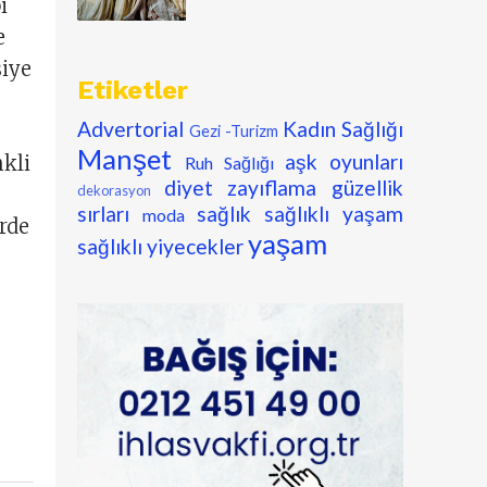
i
e
siye
Etiketler
Advertorial
Kadın Sağlığı
Gezi -Turizm
Manşet
aşk oyunları
kli
Ruh Sağlığı
diyet zayıflama
güzellik
dekorasyon
sırları
sağlık
sağlıklı yaşam
moda
rde
yaşam
sağlıklı yiyecekler