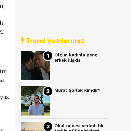
i,
lu
er
Trend yazılarımız
Olgun kadınla genç
erkek ilişkisi
küm
sa
Murat Şarlak kimdir?
 yaz
Okul öncesi verimli bir
r.