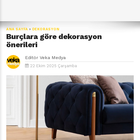
ANA SAYFA
›
DEKORASYON
Burçlara göre dekorasyon
önerileri
Editör
Veka Medya
22 Ekim 2025 Çarşamba